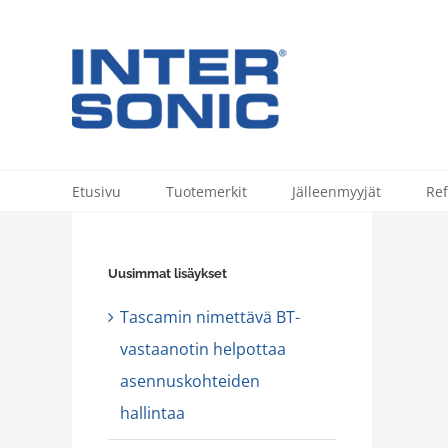
Skip
to
content
Etusivu
Tuotemerkit
Jälleenmyyjät
Ref
Uusimmat lisäykset
Tascamin nimettävä BT-
vastaanotin helpottaa
asennuskohteiden
nlähde ja näyttö eivät puhu samaa kieltä
hallintaa
uotteet
Uutinen