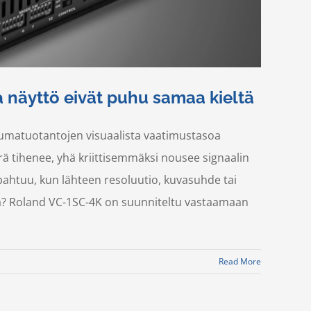
 näyttö eivät puhu samaa kieltä
umatuotantojen visuaalista vaatimustasoa
ä tihenee, yhä kriittisemmäksi nousee signaalin
apahtuu, kun lähteen resoluutio, kuvasuhde tai
tta? Roland VC-1SC-4K on suunniteltu vastaamaan
Read More