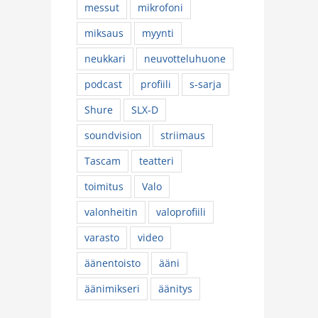
messut
mikrofoni
miksaus
myynti
neukkari
neuvotteluhuone
podcast
profiili
s-sarja
Shure
SLX-D
soundvision
striimaus
Tascam
teatteri
toimitus
Valo
valonheitin
valoprofiili
varasto
video
äänentoisto
ääni
äänimikseri
äänitys