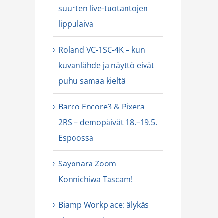
suurten live-tuotantojen
lippulaiva
Roland VC-1SC-4K – kun
kuvanlähde ja näyttö eivät
puhu samaa kieltä
 4K-videomikseri monikameratuotantoon
Barco Encore3 & Pixera
uotteet
Uutinen
2RS – demopäivät 18.–19.5.
Espoossa
Sayonara Zoom –
Konnichiwa Tascam!
Biamp Workplace: älykäs