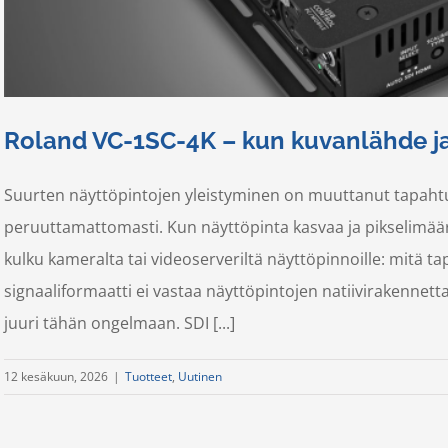
Roland VC-1SC-4K – kun kuvanlähde ja
Suurten näyttöpintojen yleistyminen on muuttanut tapaht
peruuttamattomasti. Kun näyttöpinta kasvaa ja pikselimäär
kulku kameralta tai videoserveriltä näyttöpinnoille: mitä t
signaaliformaatti ei vastaa näyttöpintojen natiivirakenne
juuri tähän ongelmaan. SDI [...]
12 kesäkuun, 2026
|
Tuotteet
,
Uutinen