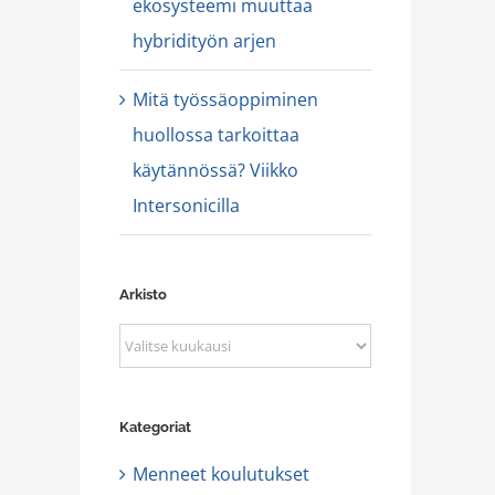
ekosysteemi muuttaa
hybridityön arjen
Mitä työssäoppiminen
huollossa tarkoittaa
käytännössä? Viikko
Intersonicilla
Arkisto
Arkisto
Kategoriat
Menneet koulutukset
amisesi ja striimisi äänenlaatu uudelle tasolle