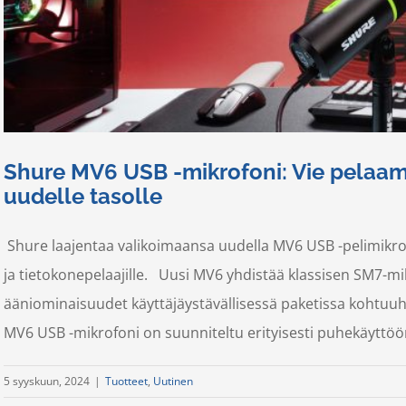
Shure MV6 USB -mikrofoni: Vie pelaamis
uudelle tasolle
Shure laajentaa valikoimaansa uudella MV6 USB -pelimikrofoni
ja tietokonepelaajille. Uusi MV6 yhdistää klassisen SM7-
ääniominaisuudet käyttäjäystävällisessä paketissa kohtuu
MV6 USB -mikrofoni on suunniteltu erityisesti puhekäyttöön 
5 syyskuun, 2024
|
Tuotteet
,
Uutinen