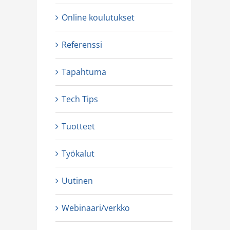
uotteet
Uutinen
Online koulutukset
Referenssi
Tapahtuma
Tech Tips
Tuotteet
Työkalut
Uutinen
Webinaari/verkko