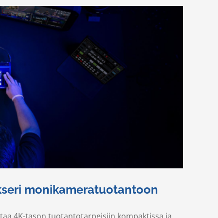
kseri monikameratuotantoon
staa 4K-tason tuotantotarpeisiin kompaktissa ja