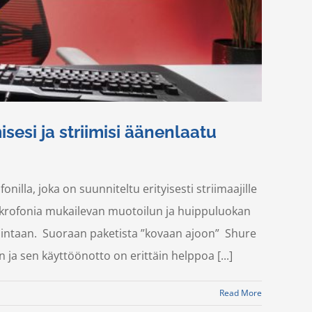
esi ja striimisi äänenlaatu
lla, joka on suunniteltu erityisesti striimaajille
mikrofonia mukailevan muotoilun ja huippuluokan
hintaan. Suoraan paketista ”kovaan ajoon” Shure
ja sen käyttöönotto on erittäin helppoa [...]
Read More