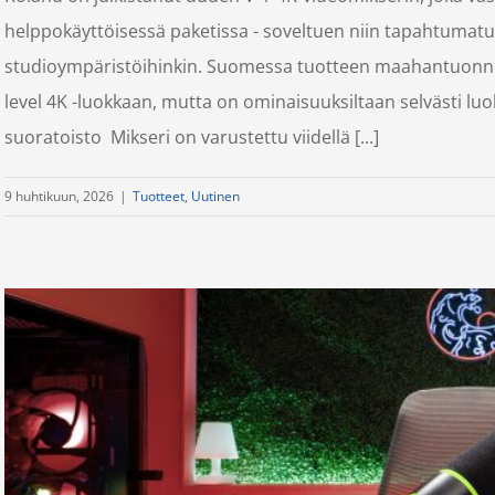
helppokäyttöisessä paketissa - soveltuen niin tapahtumatu
studioympäristöihinkin. Suomessa tuotteen maahantuonnista
level 4K -luokkaan, mutta on ominaisuuksiltaan selvästi l
suoratoisto Mikseri on varustettu viidellä [...]
9 huhtikuun, 2026
|
Tuotteet
,
Uutinen