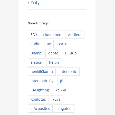
Yritys
Suositut tagit
3D tilan luominen
Audient
audio
av
Barco
Biamp
dante
DiGiCo
sonicin jakeluun Suomessa ja Ruotsissa
elation
heitin
uotteet
Uutinen
henkilökunta
intersonic
Intersonic Oy
JB
JB-Lighting
keikka
Koulutus
kuva
L-Acoustics
langaton