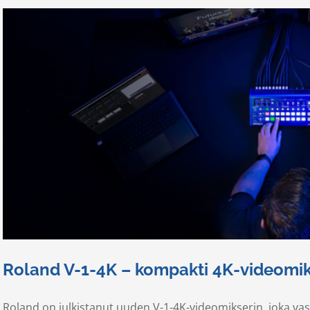
Roland V-1-4K – kompakti 4K-videomi
Roland on julkistanut uuden V-1-4K-videomikserin, joka va