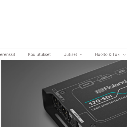
erenssit
Koulutukset
Uutiset
Huolto & Tuki