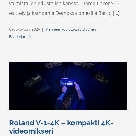
valmistajien edustajien kanssa. Barco Encore3 –
esittely ja kampanja Demossa on esillä Barco [...]
6 toukokuun, 2026
|
Menneet koulutukset
,
Uutinen
Read More
Roland V-1-4K – kompakti 4K-
videomikseri