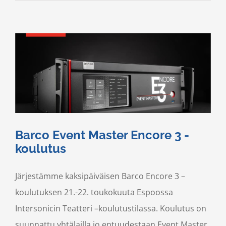
Barco Event Master Encore 3 -
koulutus
Järjestämme kaksipäiväisen Barco Encore 3 –
koulutuksen 21.-22. toukokuuta Espoossa
Intersonicin Teatteri –koulutustilassa. Koulutus on
suunnattu yhtälailla jo entuudestaan Event Master