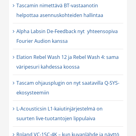
Tascamin nimettävä BT-vastaanotin
helpottaa asennuskohteiden hallintaa
Alpha Labsin De-Feedback nyt yhteensopiva
Fourier Audion kanssa
Elation Rebel Wash 12 ja Rebel Wash 4: sama
väripesuri kahdessa koossa
Tascam ohjausplugin on nyt saatavilla Q-SYS-
ekosysteemiin
L-Acousticsin L1-kaiutinjärjestelmä on
suurten live-tuotantojen lippulaiva
Roland VC-1SC-4K – kun kuvanlähde ja näyttö