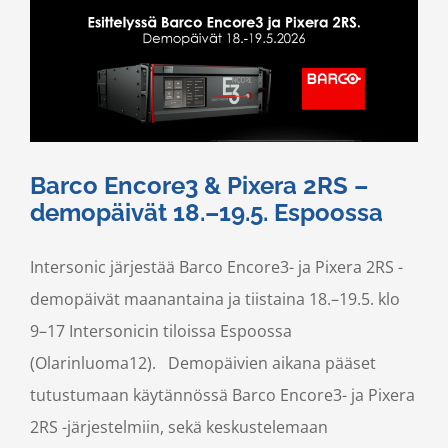
Barco Encore3 & Pixera 2RS –
demopäivät 18.–19.5. Espoossa
Intersonic järjestää Barco Encore3- ja Pixera 2RS -
demopäivät maanantaina ja tiistaina 18.–19.5. klo
9–17 Intersonicin tiloissa Espoossa
(Olarinluoma12). Demopäivien aikana pääset
tutustumaan käytännössä Barco Encore3- ja Pixera
2RS -järjestelmiin, sekä keskustelemaan