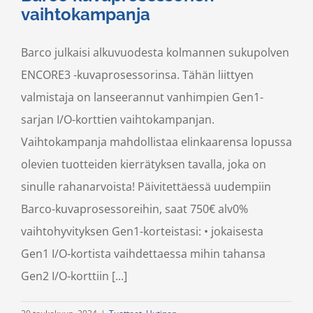
vaihtokampanja
Barco julkaisi alkuvuodesta kolmannen sukupolven
ENCORE3 -kuvaprosessorinsa. Tähän liittyen
valmistaja on lanseerannut vanhimpien Gen1-
sarjan I/O-korttien vaihtokampanjan.
Vaihtokampanja mahdollistaa elinkaarensa lopussa
olevien tuotteiden kierrätyksen tavalla, joka on
sinulle rahanarvoista! Päivitettäessä uudempiin
Barco-kuvaprosessoreihin, saat 750€ alv0%
vaihtohyvityksen Gen1-korteistasi: • jokaisesta
Gen1 I/O-kortista vaihdettaessa mihin tahansa
Gen2 I/O-korttiin [...]