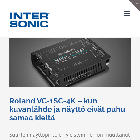
Skip
to
content
Roland VC-1SC-4K – kun
kuvanlähde ja näyttö eivät puhu
samaa kieltä
Suurten näyttöpintojen yleistyminen on muuttanut