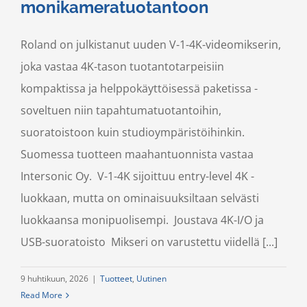
monikameratuotantoon
Roland on julkistanut uuden V-1-4K-videomikserin,
joka vastaa 4K-tason tuotantotarpeisiin
kompaktissa ja helppokäyttöisessä paketissa -
soveltuen niin tapahtumatuotantoihin,
suoratoistoon kuin studioympäristöihinkin.
Suomessa tuotteen maahantuonnista vastaa
Intersonic Oy. V-1-4K sijoittuu entry-level 4K -
luokkaan, mutta on ominaisuuksiltaan selvästi
luokkaansa monipuolisempi. Joustava 4K-I/O ja
USB-suoratoisto Mikseri on varustettu viidellä [...]
9 huhtikuun, 2026
|
Tuotteet
,
Uutinen
Read More