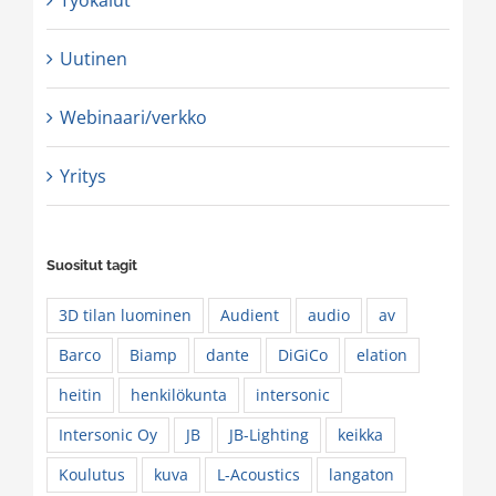
Työkalut
Uutinen
Webinaari/verkko
Yritys
Suositut tagit
3D tilan luominen
Audient
audio
av
Barco
Biamp
dante
DiGiCo
elation
heitin
henkilökunta
intersonic
Intersonic Oy
JB
JB-Lighting
keikka
Koulutus
kuva
L-Acoustics
langaton