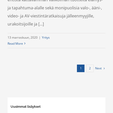
ja tapahtuma-alalle sekä monipuolisia valo-, ääni-,
video- ja AV-viestintäratkaisuja jälleenmyyjille,
urakoitsijoille ja [...]
13 marraskuun, 2020
|
Yritys
Read More
Next
1
2
Uusimmat lisäykset