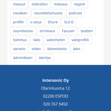
messut
mikrofoni
miksaus
myynti
neukkari
neuvotteluhuone
podcast
profiili
s-sarja
Shure
SLX-D
soundvision
striimaus
Tascam
teatteri
toimitus
Valo
valonheitin
valoprofiili
varasto
video
äänentoisto
ääni
äänimikseri
äänitys
Intersonic Oy
Olarinluoma 12
02200 ESPOO
020 767 9450