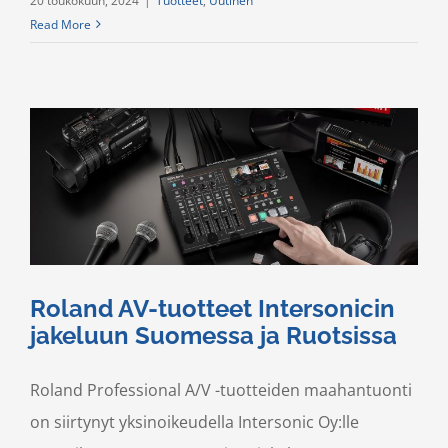
20 toukokuun, 2024
|
Tuotteet
,
Uutinen
Read More
Roland AV-tuotteet Intersonicin
jakeluun Suomessa ja Ruotsissa
Roland Professional A/V -tuotteiden maahantuonti
on siirtynyt yksinoikeudella Intersonic Oy:lle