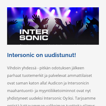
Intersonic on uudistunut!
Vihdoin yhdessä - pitkän odotuksen jälkeen
parhaat tuotemerkit ja palvelevat ammattilaiset
ovat saman katon alla! Audicon ja Intersonicin
maahantuonti- ja myyntiliiketoiminnot ovat nyt
yhdistyneet uudeksi Intersonic Oy:ksi. Tarjoamme
entistä kattavamman valikoiman tuotteita elämys-