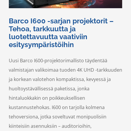
Barco I600 -sarjan projektorit –
Tehoa, tarkkuutta ja
luotettavuutta vaativiin
esitysympäristöihin
Uusi Barco I600-projektorimallisto täydentää
valmistajan valikoimaa tuoden 4K UHD -tarkkuuden
ja korkean valotehon kompaktissa, kevyessä ja
huoltoystävällisessä paketissa, jonka
hintaluokkakin on poikkeuksellisen
kustannustehokas. I600 on tarjolla kolmena
tehoversiona, jotka soveltuvat monipuolisiin
kiinteisiin asennuksiin – auditorioihin,