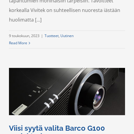
tapahtumien moninaisiin tarpeisiin. Tavoitteet
korkealla Vivitek on suhteellisen nuoresta iästään
huolimatta [...]
9 toukokuun, 2023
|
Tuotteet
,
Uutinen
Read More
Viisi syytä valita Barco G100