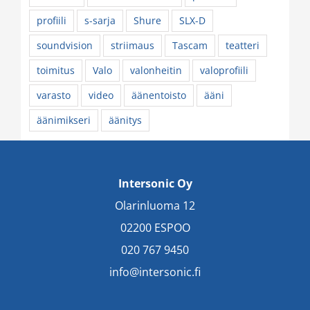
profiili
s-sarja
Shure
SLX-D
soundvision
striimaus
Tascam
teatteri
toimitus
Valo
valonheitin
valoprofiili
varasto
video
äänentoisto
ääni
äänimikseri
äänitys
Intersonic Oy
Olarinluoma 12
02200 ESPOO
020 767 9450
info@intersonic.fi