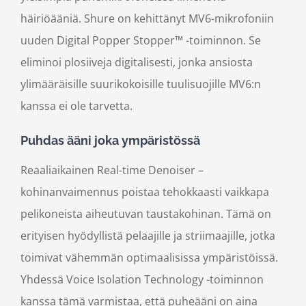
häiriöääniä.
Shure
on kehittänyt
MV6-mikrofoniin
uuden
Digital
Popper
Stopper
™ -toimin
non. Se
eliminoi
plosiiveja
digitalisesti
,
jo
nka ansiosta
ylimääräisille
suurikokoisille
tuulisuojille
MV6:n
kanssa
ei ole tarvetta.
Puhdas ääni joka ympäristössä
Reaaliaikainen
Real-
time
Denoiser
–
kohinanvaimennus poistaa tehokkaasti
vaikkapa
pelikoneista aiheutuvan
taust
akohinan
.
Tämä
on
erityisen hyödyllistä pelaajille ja striimaajille, jotka
toimivat vähemmän optimaalisissa ympäristöissä.
Yhdessä Voice
Isolation
Technology -toiminnon
kanssa tämä varmistaa, että
puhe
ääni on aina