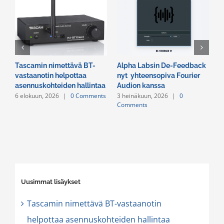
Tascamin nimettävä BT-
Alpha Labsin De-Feedback
E
vastaanotin helpottaa
nyt yhteensopiva Fourier
R
asennuskohteiden hallintaa
Audion kanssa
v
6 elokuun, 2026
|
0 Comments
3 heinäkuun, 2026
|
0
2
Comments
C
Uusimmat lisäykset
Tascamin nimettävä BT-vastaanotin
helpottaa asennuskohteiden hallintaa