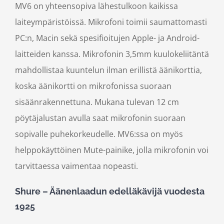
MV6 on
yhteensopiva
lähestulkoon
kaikissa
laiteympäristöissä
. Mikrofoni toimii saumattomasti
PC:n, Macin sekä
spesifioitujen
Apple-
ja Android-
laitteiden kanssa.
Mikrofonin
3,5mm
kuulokeliitäntä
mahdollistaa
kuuntelun ilman erillistä äänikorttia
,
koska äänikortti on mikrofonissa
suoraan
sisäänrakennettuna.
M
ukana tuleva
n
12 cm
pöytäjalusta
n
avulla saat mikrofonin
suoraan
sopivalle puhekorkeudelle
.
MV6:ssa
on
myös
helppokäytt
ö
inen
Mut
e
-painike
, jolla
mikrofonin
voi
tarvittaessa
vaimenta
a
nopeasti
.
Shure
–
Äänenlaadun edelläkävijä vuodesta
1925