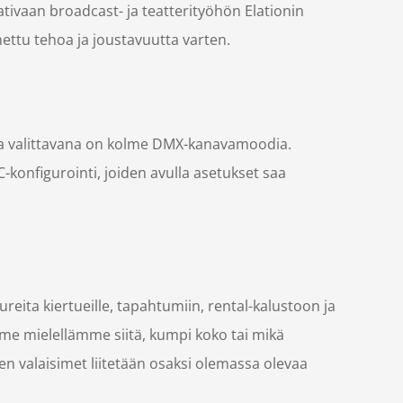
aativaan broadcast- ja teatterityöhön Elationin
ttu tehoa ja joustavuutta varten.
ja valittavana on kolme DMX-kanavamoodia.
-konfigurointi, joiden avulla asetukset saa
eita kiertueille, tapahtumiin, rental-kalustoon ja
emme mielellämme siitä, kumpi koko tai mikä
en valaisimet liitetään osaksi olemassa olevaa