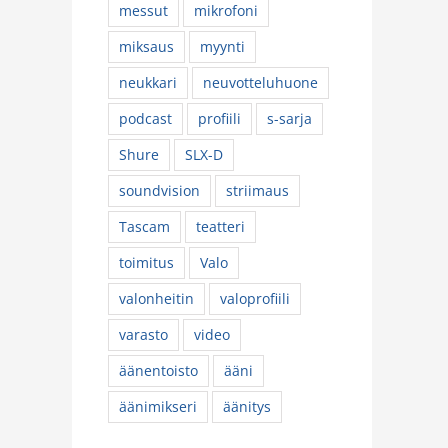
messut
mikrofoni
miksaus
myynti
neukkari
neuvotteluhuone
podcast
profiili
s-sarja
Shure
SLX-D
soundvision
striimaus
Tascam
teatteri
toimitus
Valo
valonheitin
valoprofiili
varasto
video
äänentoisto
ääni
äänimikseri
äänitys