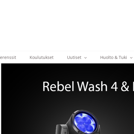
erenssit
Koulutukset
Uutiset
Huolto & Tuki
View
Larger
Image