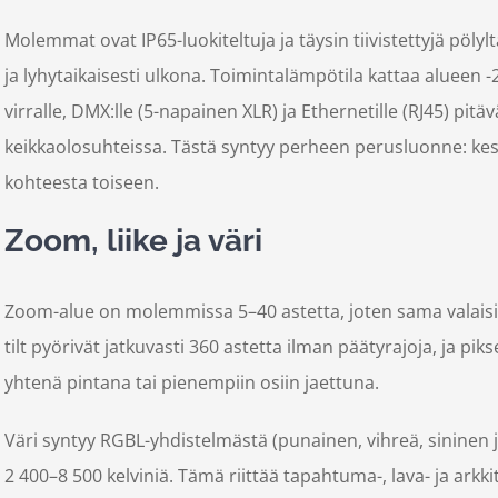
Molemmat ovat IP65-luokiteltuja ja täysin tiivistettyjä pölylt
ja lyhytaikaisesti ulkona. Toimintalämpötila kattaa alueen -20 
virralle, DMX:lle (5-napainen XLR) ja Ethernetille (RJ45) pit
keikkaolosuhteissa. Tästä syntyy perheen perusluonne: kes
kohteesta toiseen.
Zoom, liike ja väri
Zoom-alue on molemmissa 5–40 astetta, joten sama valaisin
tilt pyörivät jatkuvasti 360 astetta ilman päätyrajoja, ja pi
yhtenä pintana tai pienempiin osiin jaettuna.
Väri syntyy RGBL-yhdistelmästä (punainen, vihreä, sininen j
2 400–8 500 kelviniä. Tämä riittää tapahtuma-, lava- ja arkki