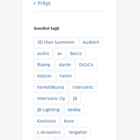
Yritys
Suositut tagit
3D tilan luominen
Audient
audio
av
Barco
Biamp
dante
DiGiCo
elation
heitin
henkilökunta
intersonic
Intersonic Oy
JB
JB-Lighting
keikka
Koulutus
kuva
L-Acoustics
langaton