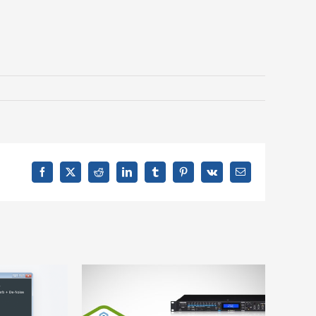
Facebook
X
Reddit
LinkedIn
Tumblr
Pinterest
Vk
Email