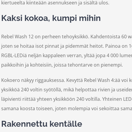
kiertueelta kiinteään asennukseen ja sisältä ulos.
Kaksi kokoa, kumpi mihin
Rebel Wash 12 on perheen tehoyksikkö.
Kahdentoista 60 wa
joten se hoitaa isot pinnat ja pidemmät heitot. Painoa on 
RGBL-LEDiä neljän kappaleen verran, yltää jopa 4 000 lumenii
paikkoihin ja kohteisiin, joissa tehontarve on pienempi.
Kokoero näkyy riggauksessa. Kevyttä Rebel Wash 4:ää voi ket
yksikköä 240 voltin syötöllä, mikä helpottaa rivien ja useid
läpivienti riittää yhteen yksikköön 240 voltilla. Yhteinen LE
samana koosta toiseen, joten molempia voi sekoittaa sama
Rakennettu kentälle