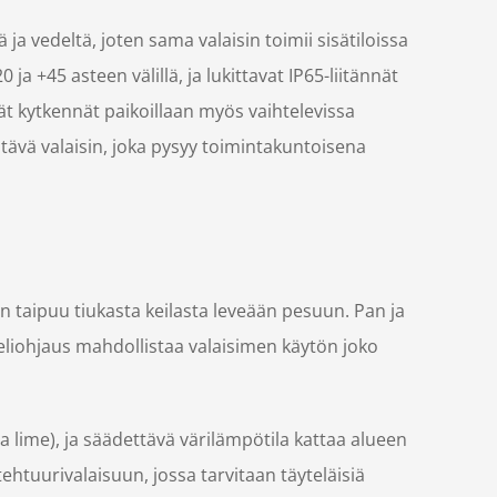
ä ja vedeltä, joten sama valaisin toimii sisätiloissa
ja +45 asteen välillä, ja lukittavat IP65-liitännät
ävät kytkennät paikoillaan myös vaihtelevissa
tävä valaisin, joka pysyy toimintakuntoisena
 taipuu tiukasta keilasta leveään pesuun. Pan ja
kseliohjaus mahdollistaa valaisimen käytön joko
a lime), ja säädettävä värilämpötila kattaa alueen
tehtuurivalaisuun, jossa tarvitaan täyteläisiä