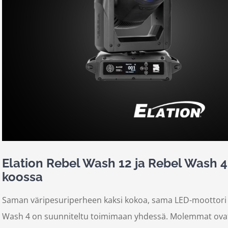
Elation Rebel Wash 12 ja Rebel Wash 4
koossa
Saman väripesuriperheen kaksi kokoa, sama LED-moottori j
Wash 4 on suunniteltu toimimaan yhdessä. Molemmat ovat IP