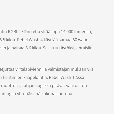
tin RGBL-LEDin teho yltää jopa 14 000 lumeniin,
16,5 kiloa. Rebel Wash 4 käyttää samaa 60 watin
n ja painaa 8,6 kiloa. Se istuu täytöksi, ahtaisiin
juttaa virtaläpiviennillä valmistajan mukaan viisi
en heittimien kaapelointia. Rebel Wash 12:ssa
D-moottori ja ohjauslogiikka pitävät väritoiston
an rigiin yhtenäisenä kokonaisuutena.