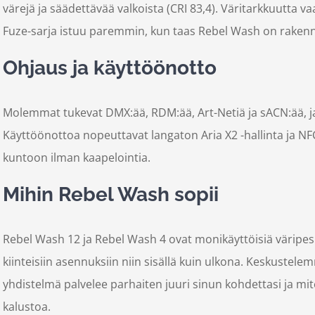
värejä ja säädettävää valkoista (CRI 83,4). Väritarkkuutta v
Fuze-sarja istuu paremmin, kun taas Rebel Wash on rakenne
Ohjaus ja käyttöönotto
Molemmat tukevat DMX:ää, RDM:ää, Art-Netiä ja sACN:ää, 
Käyttöönottoa nopeuttavat langaton Aria X2 -hallinta ja NFC
kuntoon ilman kaapelointia.
Mihin Rebel Wash sopii
Rebel Wash 12 ja Rebel Wash 4 ovat monikäyttöisiä väripesur
kiinteisiin asennuksiin niin sisällä kuin ulkona. Keskustel
yhdistelmä palvelee parhaiten juuri sinun kohdettasi ja mit
kalustoa.