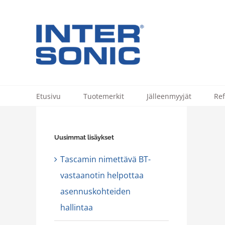
Skip
to
content
Etusivu
Tuotemerkit
Jälleenmyyjät
Ref
Uusimmat lisäykset
Tascamin nimettävä BT-
vastaanotin helpottaa
asennuskohteiden
hallintaa