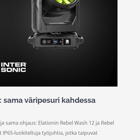
: sama väripesuri kahdessa
a sama ohjaus: Elationin Rebel Wash 12 ja Rebel
65-luokiteltuja työjuhtia, jotka taipuvat