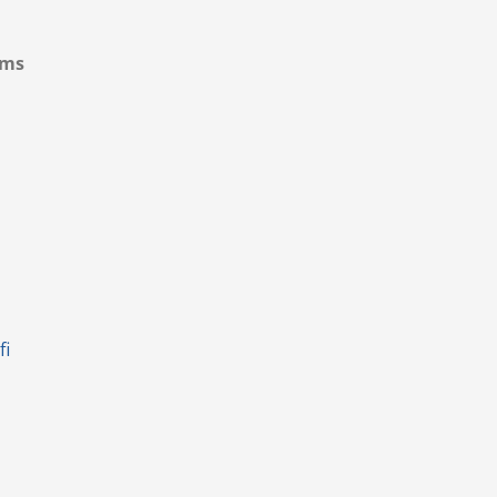
ems
fi