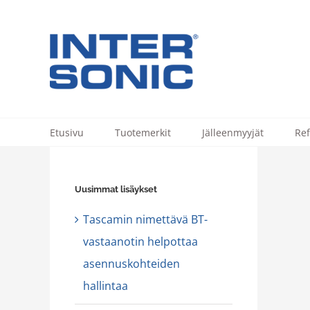
Skip
to
content
Etusivu
Tuotemerkit
Jälleenmyyjät
Ref
Uusimmat lisäykset
Tascamin nimettävä BT-
vastaanotin helpottaa
asennuskohteiden
hallintaa