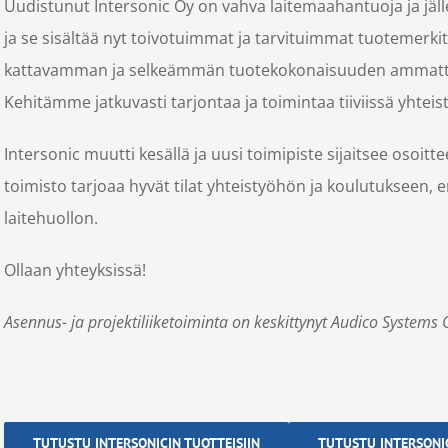
Uudistunut Intersonic Oy on vahva laitemaahantuoja ja 
ja se sisältää nyt toivotuimmat ja tarvituimmat tuotemerk
kattavamman ja selkeämmän tuotekokonaisuuden ammatti
Kehitämme jatkuvasti tarjontaa ja toimintaa tiiviissä yht
Intersonic muutti kesällä ja uusi toimipiste sijaitsee osoi
toimisto tarjoaa hyvät tilat yhteistyöhön ja koulutukseen, e
laitehuollon.
Ollaan yhteyksissä!
Asennus- ja projektiliiketoiminta on keskittynyt Audico Systems 
TUTUSTU INTERSONICIN TUOTTEISIIN
TUTUSTU INTERSONIC