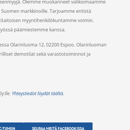
jälleenmyyjä. Olemme muokanneet valikoimaamme
it Suomen markkinoille. Tarjoamme entistä
taitoisen myyntihenkilökuntamme voimin.
eistyössä päämiestemme kanssa.
tteessa Olarinluoma 12, 02200 Espoo. Olarinluoman
rilliset demotilat sekä varastotoiminnot ja
Oy:lle.
Yhteystiedot löydät täältä.
-TIIMIIN
SEURAA MEITÄ FACEBOOKISSA