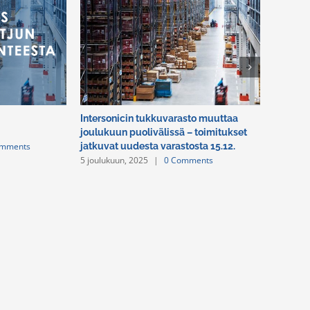
Intersonicin tukkuvarasto muuttaa
Ilkka Ku
joulukuun puolivälissä – toimitukset
videomy
omments
1 huhtik
jatkuvat uudesta varastosta 15.12.
5 joulukuun, 2025
|
0 Comments