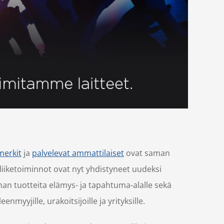
merkit
ja
palvelevat ammattilaiset
ovat saman
liiketoiminnot ovat nyt yhdistyneet uudeksi
an tuotteita elämys- ja tapahtuma-alalle sekä
enmyyjille, urakoitsijoille ja yrityksille.