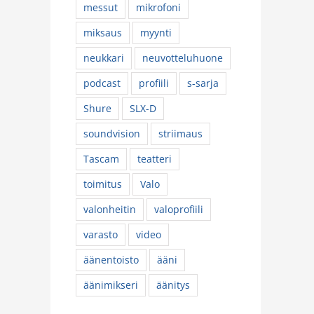
messut
mikrofoni
miksaus
myynti
neukkari
neuvotteluhuone
podcast
profiili
s-sarja
Shure
SLX-D
soundvision
striimaus
Tascam
teatteri
toimitus
Valo
valonheitin
valoprofiili
varasto
video
äänentoisto
ääni
äänimikseri
äänitys