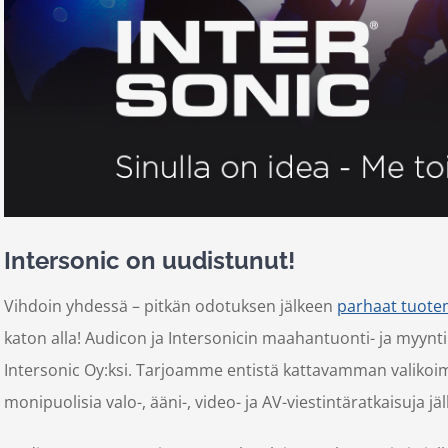
Intersonic on uudistunut!
Vihdoin yhdessä – pitkän odotuksen jälkeen
parhaat tuote
katon alla! Audicon ja Intersonicin maahantuonti- ja myynti
Intersonic Oy:ksi. Tarjoamme entistä kattavamman valikoim
monipuolisia valo-, ääni-, video- ja AV-viestintäratkaisuja jälle