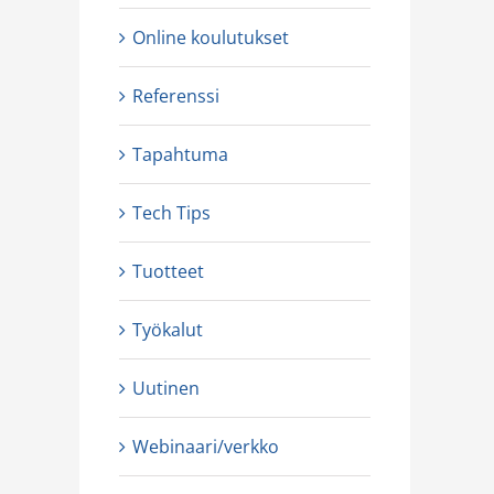
Online koulutukset
Referenssi
Tapahtuma
ttaa Intersonicin
Tiedote: Lakkojen vaikutus Intersonic
Tech Tips
likkönä 1.4.2025
Oy:n toimintaan
|
0 Comments
17 helmikuun, 2025
|
0 Comments
Tuotteet
Työkalut
Uutinen
Webinaari/verkko