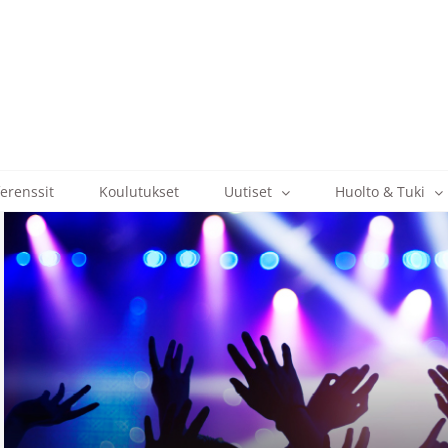
erenssit
Koulutukset
Uutiset
Huolto & Tuki
View
Larger
Image