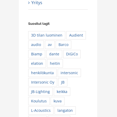
Yritys
Suositut tagit
3D tilan luominen
Audient
audio
av
Barco
Biamp
dante
DiGiCo
elation
heitin
henkilökunta
intersonic
Intersonic Oy
JB
JB-Lighting
keikka
Koulutus
kuva
L-Acoustics
langaton