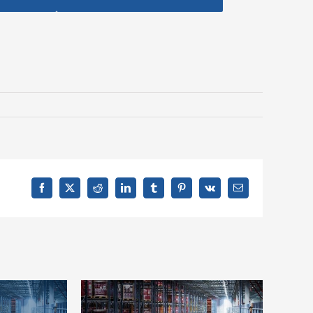
Facebook
X
Reddit
LinkedIn
Tumblr
Pinterest
Vk
Email