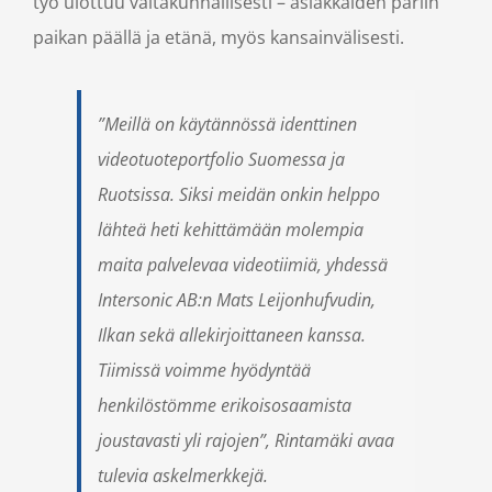
työ ulottuu valtakunnallisesti – asiakkaiden pariin
paikan päällä ja etänä, myös kansainvälisesti.
”Meillä on käytännössä identtinen
videotuoteportfolio Suomessa ja
Ruotsissa. Siksi meidän onkin helppo
lähteä heti kehittämään molempia
maita palvelevaa videotiimiä, yhdessä
Intersonic AB:n Mats Leijonhufvudin,
Ilkan sekä allekirjoittaneen kanssa.
Tiimissä voimme hyödyntää
henkilöstömme erikoisosaamista
joustavasti yli rajojen”, Rintamäki avaa
tulevia askelmerkkejä.