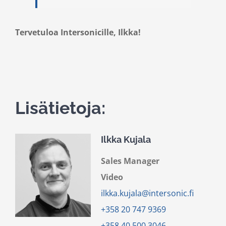
Tervetuloa Intersonicille, Ilkka!
Lisätietoja:
Ilkka Kujala
Sales Manager
Video
ilkka.kujala@intersonic.fi
+358 20
747 9369
+358
40 500 3046