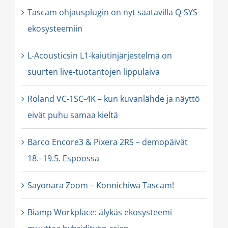
Tascam ohjausplugin on nyt saatavilla Q-SYS-
ekosysteemiin
L-Acousticsin L1-kaiutinjärjestelmä on
suurten live-tuotantojen lippulaiva
Roland VC-1SC-4K – kun kuvanlähde ja näyttö
eivät puhu samaa kieltä
Barco Encore3 & Pixera 2RS – demopäivät
18.–19.5. Espoossa
Sayonara Zoom – Konnichiwa Tascam!
Biamp Workplace: älykäs ekosysteemi