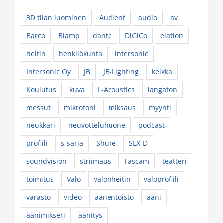
3D tilan luominen
Audient
audio
av
Barco
Biamp
dante
DiGiCo
elation
heitin
henkilökunta
intersonic
Intersonic Oy
JB
JB-Lighting
keikka
Koulutus
kuva
L-Acoustics
langaton
messut
mikrofoni
miksaus
myynti
neukkari
neuvotteluhuone
podcast
profiili
s-sarja
Shure
SLX-D
soundvision
striimaus
Tascam
teatteri
toimitus
Valo
valonheitin
valoprofiili
varasto
video
äänentoisto
ääni
äänimikseri
äänitys