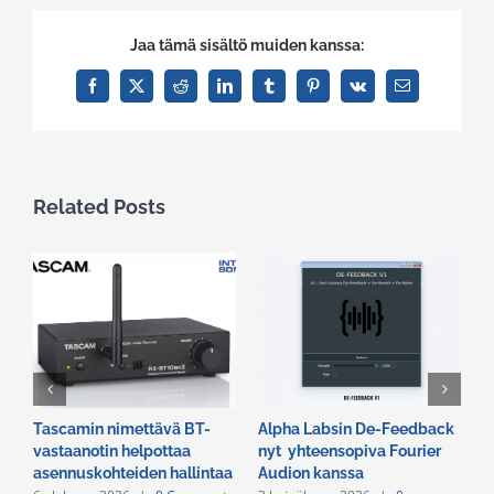
Jaa tämä sisältö muiden kanssa:
Facebook
X
Reddit
LinkedIn
Tumblr
Pinterest
Vk
Email
Related Posts
Tascamin nimettävä BT-
Alpha Labsin De-Feedback
E
vastaanotin helpottaa
nyt yhteensopiva Fourier
R
asennuskohteiden hallintaa
Audion kanssa
v