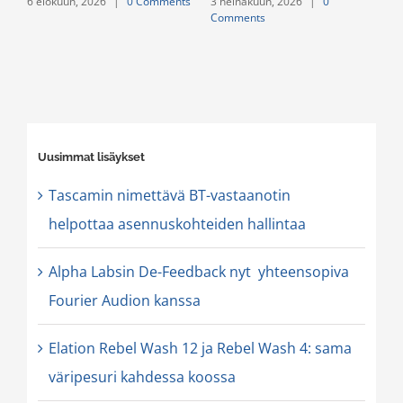
6 elokuun, 2026
|
0 Comments
3 heinäkuun, 2026
|
0
2
Comments
C
Uusimmat lisäykset
Tascamin nimettävä BT-vastaanotin
helpottaa asennuskohteiden hallintaa
Alpha Labsin De-Feedback nyt yhteensopiva
Fourier Audion kanssa
Elation Rebel Wash 12 ja Rebel Wash 4: sama
väripesuri kahdessa koossa