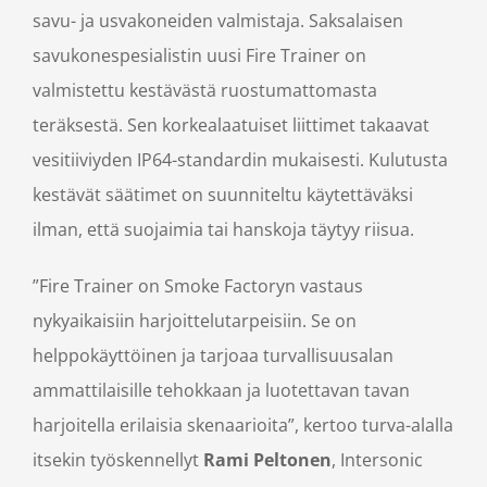
savu- ja usvakoneiden valmistaja. Saksalaisen
savukonespesialistin uusi Fire Trainer on
valmistettu kestävästä ruostumattomasta
teräksestä. Sen korkealaatuiset liittimet takaavat
vesitiiviyden IP64-standardin mukaisesti. Kulutusta
kestävät säätimet on suunniteltu käytettäväksi
ilman, että suojaimia tai hanskoja täytyy riisua.
”Fire Trainer on Smoke Factoryn vastaus
nykyaikaisiin harjoittelutarpeisiin. Se on
helppokäyttöinen ja tarjoaa turvallisuusalan
ammattilaisille tehokkaan ja luotettavan tavan
harjoitella erilaisia skenaarioita”, kertoo turva-alalla
itsekin työskennellyt
Rami Peltonen
, Intersonic