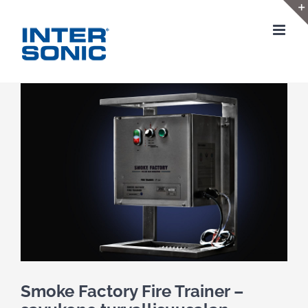
Skip
to
content
View
Larger
Image
Smoke Factory Fire Trainer –