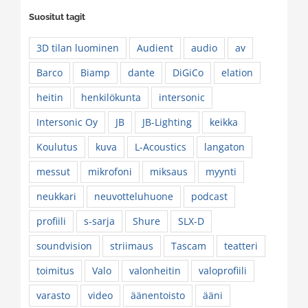
Suositut tagit
3D tilan luominen
Audient
audio
av
Barco
Biamp
dante
DiGiCo
elation
heitin
henkilökunta
intersonic
Intersonic Oy
JB
JB-Lighting
keikka
Koulutus
kuva
L-Acoustics
langaton
messut
mikrofoni
miksaus
myynti
neukkari
neuvotteluhuone
podcast
profiili
s-sarja
Shure
SLX-D
soundvision
striimaus
Tascam
teatteri
toimitus
Valo
valonheitin
valoprofiili
varasto
video
äänentoisto
ääni