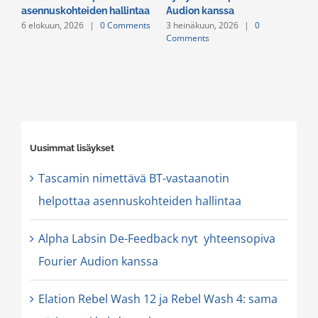
asennuskohteiden hallintaa
Audion kanssa
v
6 elokuun, 2026
|
0 Comments
3 heinäkuun, 2026
|
0
2
Comments
C
Uusimmat lisäykset
Tascamin nimettävä BT-vastaanotin
helpottaa asennuskohteiden hallintaa
Alpha Labsin De-Feedback nyt yhteensopiva
Fourier Audion kanssa
Elation Rebel Wash 12 ja Rebel Wash 4: sama