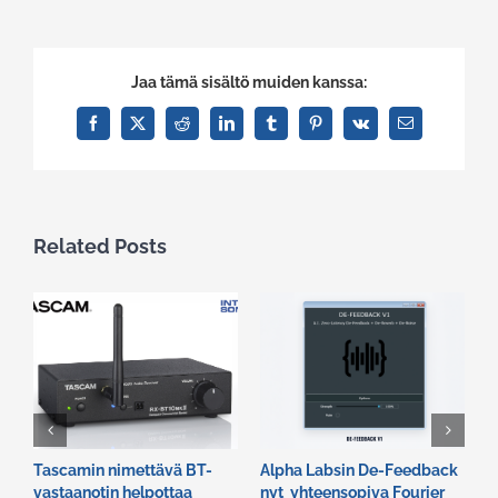
Jaa tämä sisältö muiden kanssa:
Facebook
X
Reddit
LinkedIn
Tumblr
Pinterest
Vk
Email
Related Posts
Tascamin nimettävä BT-
Alpha Labsin De-Feedback
E
vastaanotin helpottaa
nyt yhteensopiva Fourier
R