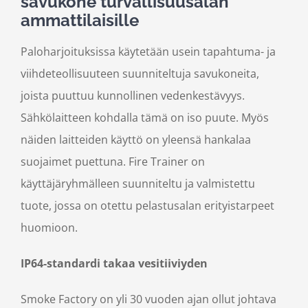
savukone turvallisuusalan
ammattilaisille
Paloharjoituksissa käytetään usein tapahtuma- ja
viihdeteollisuuteen suunniteltuja savukoneita,
joista puuttuu kunnollinen vedenkestävyys.
Sähkölaitteen kohdalla tämä on iso puute. Myös
näiden laitteiden käyttö on yleensä hankalaa
suojaimet puettuna. Fire Trainer on
käyttäjäryhmälleen suunniteltu ja valmistettu
tuote, jossa on otettu pelastusalan erityistarpeet
huomioon.
IP64-standardi takaa vesitiiviyden
Smoke Factory on yli 30 vuoden ajan ollut johtava