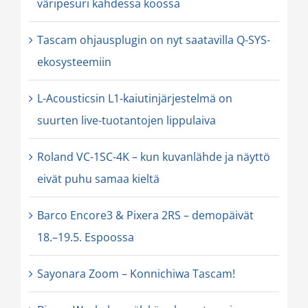
väripesuri kahdessa koossa
Tascam ohjausplugin on nyt saatavilla Q-SYS-
ekosysteemiin
L-Acousticsin L1-kaiutinjärjestelmä on
suurten live-tuotantojen lippulaiva
Roland VC-1SC-4K – kun kuvanlähde ja näyttö
eivät puhu samaa kieltä
Barco Encore3 & Pixera 2RS – demopäivät
18.–19.5. Espoossa
Sayonara Zoom – Konnichiwa Tascam!