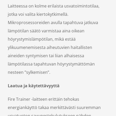
Laitteessa on kolme erilaista usvatoimintotilaa,
jotka voi valita kiertokytkimellä.
Mikroprosessoreiden avulla tapahtuva jatkuva
lämpötilan säätö varmistaa aina oikean
höyrystymislämpötilan, mikä estää
ylikuumenemisesta aiheutuvien haitallisten
aineiden syntymisen tai liian alhaisessa
lämpötilassa tapahtuvan höyrystymättömän
nesteen ”sylkemisen”.
Laatua ja käytettävyyttä
Fire Trainer -laitteen erittäin tehokas
energiankäyttö takaa merkittävästi suuremman
usvatuoton savunestekulutukseen nähden