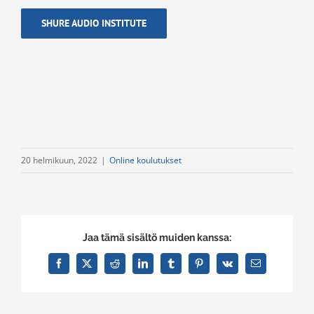
SHURE AUDIO INSTITUTE
20 helmikuun, 2022
|
Online koulutukset
Jaa tämä sisältö muiden kanssa:
Facebook
X
Reddit
LinkedIn
Tumblr
Pinterest
Vk
Email