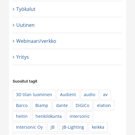
Työkalut
Uutinen
Webinaari/verkko
Yritys
Suositut tagit
3D tilan luominen
Audient
audio
av
Barco
Biamp
dante
DiGiCo
elation
heitin
henkilökunta
intersonic
Intersonic Oy
JB
JB-Lighting
keikka