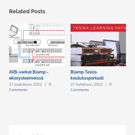
Related Posts
AVB-verkot Biamp -
Biamp Tesira
A
ekosysteemeissä
koulutusportaali
C
27 toukokuun, 2022
|
0
21 huhtikuun, 2022
|
0
2
Comments
Comments
C