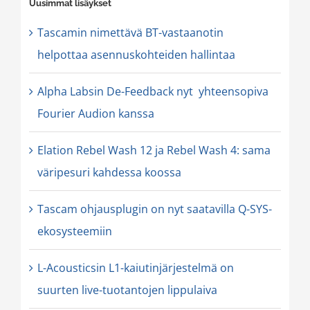
Uusimmat lisäykset
Tascamin nimettävä BT-vastaanotin
helpottaa asennuskohteiden hallintaa
Alpha Labsin De-Feedback nyt yhteensopiva
Fourier Audion kanssa
Elation Rebel Wash 12 ja Rebel Wash 4: sama
väripesuri kahdessa koossa
Tascam ohjausplugin on nyt saatavilla Q-SYS-
ekosysteemiin
L-Acousticsin L1-kaiutinjärjestelmä on
suurten live-tuotantojen lippulaiva