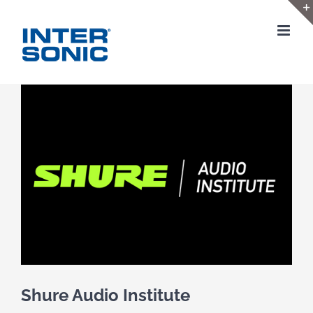
Skip
to
content
View
Larger
Image
Shure Audio Institute