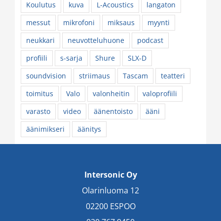
Koulutus
kuva
L-Acoustics
langaton
messut
mikrofoni
miksaus
myynti
neukkari
neuvotteluhuone
podcast
profiili
s-sarja
Shure
SLX-D
soundvision
striimaus
Tascam
teatteri
toimitus
Valo
valonheitin
valoprofiili
varasto
video
äänentoisto
ääni
äänimikseri
äänitys
Intersonic Oy
Olarinluoma 12
02200 ESPOO