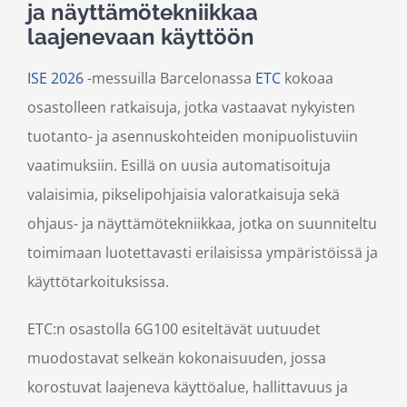
ja näyttämötekniikkaa
laajenevaan käyttöön
ISE 2026
-messuilla Barcelonassa
ETC
kokoaa
osastolleen ratkaisuja, jotka vastaavat nykyisten
tuotanto- ja asennuskohteiden monipuolistuviin
vaatimuksiin. Esillä on uusia automatisoituja
valaisimia, pikselipohjaisia valoratkaisuja sekä
ohjaus- ja näyttämötekniikkaa, jotka on suunniteltu
toimimaan luotettavasti erilaisissa ympäristöissä ja
käyttötarkoituksissa.
ETC:n osastolla 6G100 esiteltävät uutuudet
muodostavat selkeän kokonaisuuden, jossa
korostuvat laajeneva käyttöalue, hallittavuus ja