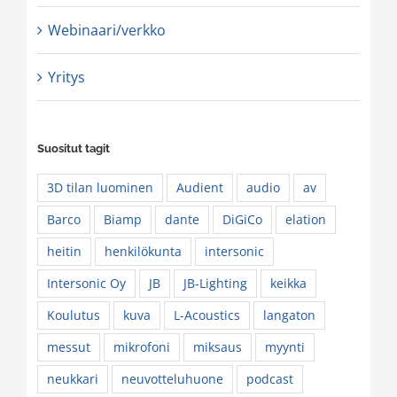
Webinaari/verkko
Yritys
Suositut tagit
3D tilan luominen
Audient
audio
av
Barco
Biamp
dante
DiGiCo
elation
heitin
henkilökunta
intersonic
Intersonic Oy
JB
JB-Lighting
keikka
Koulutus
kuva
L-Acoustics
langaton
messut
mikrofoni
miksaus
myynti
neukkari
neuvotteluhuone
podcast