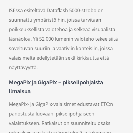
ISEssä esiteltävä Dataflash 5000-strobo on
suunnattu ympäristöihin, joissa tarvitaan
poikkeuksellista valotehoa ja selkeää visuaalista
läsnäoloa. Yli 52 000 lumenin valoteho tekee siitä
soveltuvan suuriin ja vaativiin kohteisiin, joissa
valaisimelta edellytetään sekä kirkkautta että
näyttävyyttä.
MegaPix ja GigaPix – pikselipohjaista
ilmaisua
MegaPix- ja GigaPix-valaisimet edustavat ETC:n
panostusta luovaan, pikselipohjaiseen
valaistukseen. Ratkaisut on suunniteltu osaksi
nykyaikaisia valaistusjärjestelmiä ja tukemaan