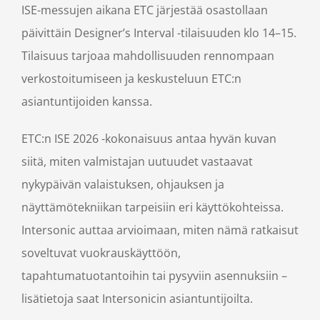
ISE-messujen aikana ETC järjestää osastollaan
päivittäin Designer’s Interval -tilaisuuden klo 14–15.
Tilaisuus tarjoaa mahdollisuuden rennompaan
verkostoitumiseen ja keskusteluun ETC:n
asiantuntijoiden kanssa.
ETC:n ISE 2026 -kokonaisuus antaa hyvän kuvan
siitä, miten valmistajan uutuudet vastaavat
nykypäivän valaistuksen, ohjauksen ja
näyttämötekniikan tarpeisiin eri käyttökohteissa.
Intersonic auttaa arvioimaan, miten nämä ratkaisut
soveltuvat vuokrauskäyttöön,
tapahtumatuotantoihin tai pysyviin asennuksiin –
lisätietoja saat Intersonicin asiantuntijoilta.