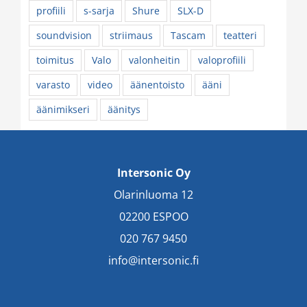
profiili
s-sarja
Shure
SLX-D
soundvision
striimaus
Tascam
teatteri
toimitus
Valo
valonheitin
valoprofiili
varasto
video
äänentoisto
ääni
äänimikseri
äänitys
Intersonic Oy
Olarinluoma 12
02200 ESPOO
020 767 9450
info@intersonic.fi