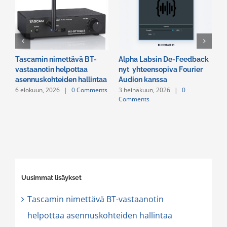
Tascamin nimettävä BT-
Alpha Labsin De-Feedback
E
vastaanotin helpottaa
nyt yhteensopiva Fourier
R
asennuskohteiden hallintaa
Audion kanssa
v
6 elokuun, 2026
|
0 Comments
3 heinäkuun, 2026
|
0
2
Comments
C
Uusimmat lisäykset
Tascamin nimettävä BT-vastaanotin
helpottaa asennuskohteiden hallintaa