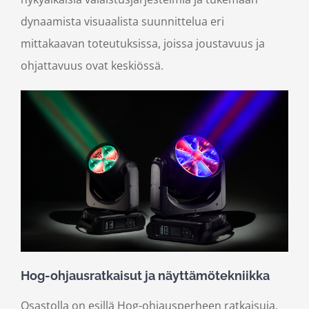
dynaamista visuaalista suunnittelua eri
mittakaavan toteutuksissa, joissa joustavuus ja
ohjattavuus ovat keskiössä.
Hog-ohjausratkaisut ja näyttämötekniikka
Osastolla on esillä Hog-ohjausperheen ratkaisuja,