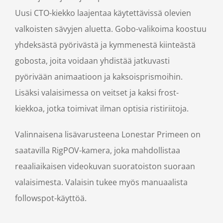
Uusi CTO-kiekko laajentaa käytettävissä olevien
valkoisten sävyjen aluetta. Gobo-valikoima koostuu
yhdeksästä pyörivästä ja kymmenestä kiinteästä
gobosta, joita voidaan yhdistää jatkuvasti
pyörivään animaatioon ja kaksoisprismoihin.
Lisäksi valaisimessa on
veitset ja kaksi frost-
kiekkoa
, jotka toimivat ilman optisia ristiriitoja.
Valinnaisena lisävarusteena Lonestar Primeen on
saatavilla RigPOV-kamera, joka mahdollistaa
reaaliaikaisen videokuvan suoratoiston suoraan
valaisimesta. Valaisin tukee myös manuaalista
followspot-käyttöä.