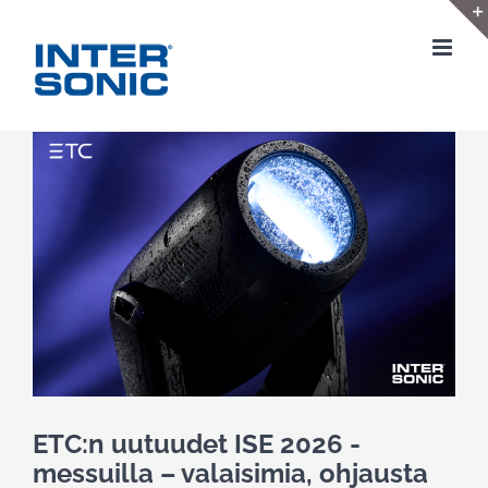
Skip
to
content
View
Larger
Image
ETC:n uutuudet ISE 2026 -
messuilla – valaisimia, ohjausta