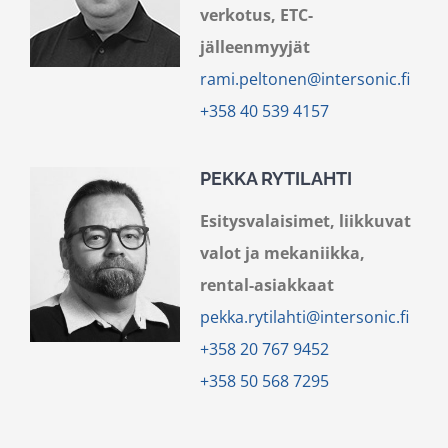
verkotus, ETC-
jälleenmyyjät
rami.peltonen@intersonic.fi
+358 40 539 4157
PEKKA RYTILAHTI
Esitysvalaisimet, liikkuvat
valot ja mekaniikka,
rental-asiakkaat
pekka.rytilahti@intersonic.fi
+358 20 767 9452
+358 50 568 7295