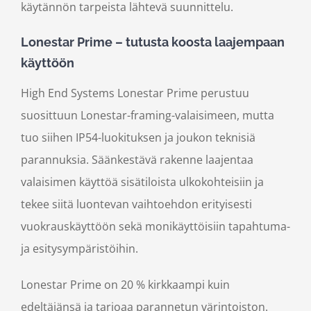
käytännön tarpeista lähtevä suunnittelu.
Lonestar Prime – tutusta koosta laajempaan
käyttöön
High End Systems Lonestar Prime perustuu
suosittuun Lonestar-framing-valaisimeen, mutta
tuo siihen IP54-luokituksen ja joukon teknisiä
parannuksia. Säänkestävä rakenne laajentaa
valaisimen käyttöä sisätiloista ulkokohteisiin ja
tekee siitä luontevan vaihtoehdon erityisesti
vuokrauskäyttöön sekä monikäyttöisiin tapahtuma-
ja esitysympäristöihin.
Lonestar Prime on 20 % kirkkaampi kuin
edeltäjänsä ja tarjoaa parannetun värintoiston.