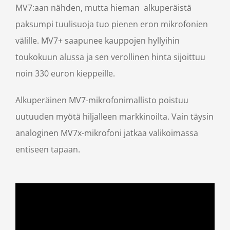
MV7:aan nähden, mutta hieman alkuperäistä
paksumpi tuulisuoja tuo pienen eron mikrofonien
välille. MV7+ saapunee kauppojen hyllyihin
toukokuun alussa ja sen verollinen hinta sijoittuu
noin 330 euron kieppeille.
Alkuperäinen MV7-mikrofonimallisto poistuu
uutuuden myötä hiljalleen markkinoilta. Vain täysin
analoginen MV7x-mikrofoni jatkaa valikoimassa
entiseen tapaan.