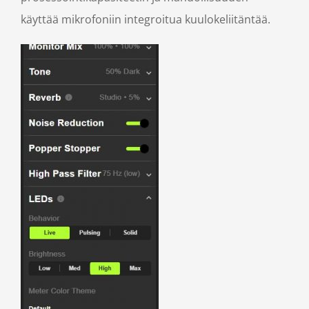
käyttää mikrofoniin integroitua kuulokeliitäntää.