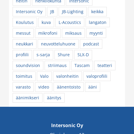
heitin
henkilökunta
intersonic
Intersonic Oy
JB
JB-Lighting
keikka
Koulutus
kuva
L-Acoustics
langaton
messut
mikrofoni
miksaus
myynti
neukkari
neuvotteluhuone
podcast
profiili
s-sarja
Shure
SLX-D
soundvision
striimaus
Tascam
teatteri
toimitus
Valo
valonheitin
valoprofiili
varasto
video
äänentoisto
ääni
äänimikseri
äänitys
Intersonic Oy