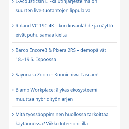
L-Acousticsin L1-kaiutinjärjestelmä on
suurten live-tuotantojen lippulaiva
Roland VC-1SC-4K – kun kuvanlähde ja näyttö
eivät puhu samaa kieltä
Barco Encore3 & Pixera 2RS – demopäivät
18.–19.5. Espoossa
Sayonara Zoom – Konnichiwa Tascam!
Biamp Workplace: älykäs ekosysteemi
muuttaa hybridityön arjen
Mitä työssäoppiminen huollossa tarkoittaa
käytännössä? Viikko Intersonicilla