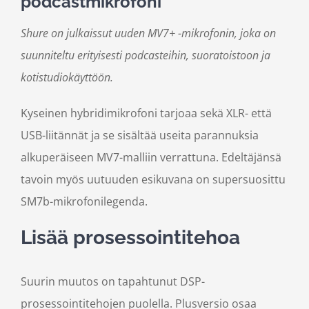
podcastmikrofoni
Shure on julkaissut uuden MV7+ -mikrofonin, joka on
suunniteltu erityisesti podcasteihin, suoratoistoon ja
kotistudiokäyttöön.
Kyseinen hybridimikrofoni tarjoaa sekä XLR- että
USB-liitännät ja se sisältää useita parannuksia
alkuperäiseen MV7-malliin verrattuna. Edeltäjänsä
tavoin myös uutuuden esikuvana on supersuosittu
SM7b-mikrofonilegenda.
Lisää prosessointitehoa
Suurin muutos on tapahtunut DSP-
prosessointitehojen puolella. Plusversio osaa