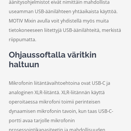
äänitysohjelmistot eivät nimittäin mahdollista
useamman USB-äänilähteen yhtäaikaista käyttöä.
MOTIV Mixin avulla voit yhdistellä myös muita
tietokoneeseen liitettyjä USB-äänilähteitä, merkistä
riippumatta.
Ohjaussoftalla väritkin
haltuun
Mikrofonin liitäntävaihtoehtoina ovat USB-C ja
analoginen XLR-liitäntä. XLR-liitännän käyttä
operoitaessa mikrofoni toimii perinteisen
dynaamisen mikrofonin tavoin, kun taas USB-C-
portti avaa tarjolle mikrofonin
prosessointikapasiteetin ja mahdollisuuden