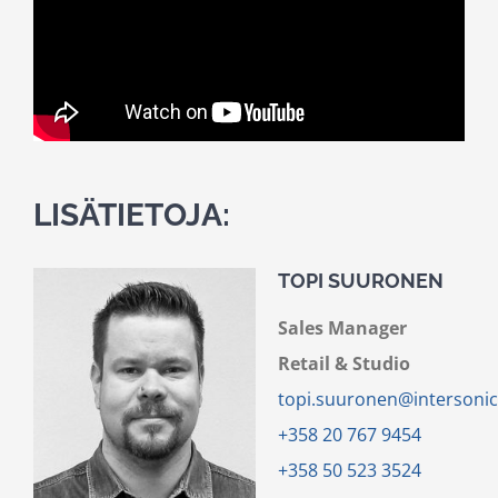
LISÄTIETOJA:
TOPI SUURONEN
Sales Manager
Retail & Studio
topi.suuronen@intersonic.
+358 20 767 9454
+358 50 523 3524