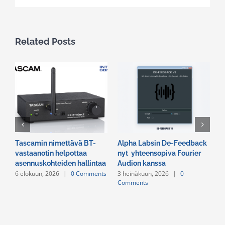
Related Posts
Tascamin nimettävä BT-
Alpha Labsin De-Feedback
E
vastaanotin helpottaa
nyt yhteensopiva Fourier
R
asennuskohteiden hallintaa
Audion kanssa
v
6 elokuun, 2026
|
0 Comments
3 heinäkuun, 2026
|
0
2
Comments
C