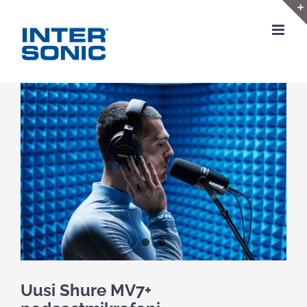
Skip
to
content
View
Larger
Image
Uusi Shure MV7+