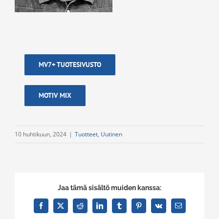
MV7+ TUOTESIVUSTO
MOTIV MIX
10 huhtikuun, 2024
|
Tuotteet
,
Uutinen
Jaa tämä sisältö muiden kanssa:
Facebook
X
Reddit
LinkedIn
Tumblr
Pinterest
Vk
Email