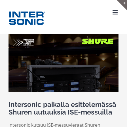
Skip
to
content
View
Larger
Image
Intersonic paikalla esittelemässä
Shuren uutuuksia ISE-messuilla
Intersonic kutsuu ISE-messuvieraat Shuren