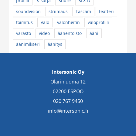
profiili
s-sarja
Shure
SLX-D
soundvision
striimaus
Tascam
teatteri
toimitus
Valo
valonheitin
valoprofiili
varasto
video
äänentoisto
ääni
äänimikseri
äänitys
Intersonic Oy
Olarinluoma 12
02200 ESPOO
020 767 9450
info@intersonic.fi