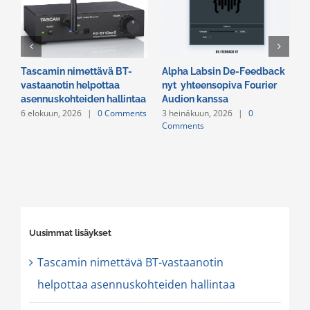
Tascamin nimettävä BT-
Alpha Labsin De-Feedback
E
vastaanotin helpottaa
nyt yhteensopiva Fourier
R
asennuskohteiden hallintaa
Audion kanssa
v
6 elokuun, 2026
|
0 Comments
3 heinäkuun, 2026
|
0
2
Comments
C
Uusimmat lisäykset
Tascamin nimettävä BT-vastaanotin
helpottaa asennuskohteiden hallintaa