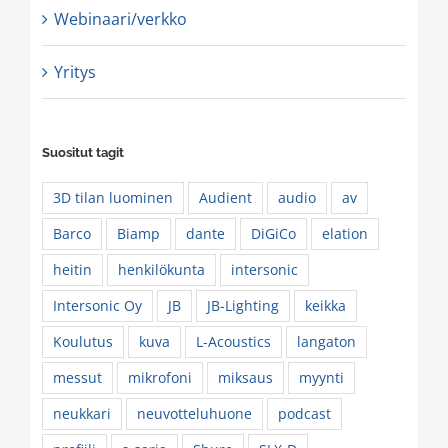
Webinaari/verkko
Yritys
Suositut tagit
3D tilan luominen
Audient
audio
av
Barco
Biamp
dante
DiGiCo
elation
heitin
henkilökunta
intersonic
Intersonic Oy
JB
JB-Lighting
keikka
Koulutus
kuva
L-Acoustics
langaton
messut
mikrofoni
miksaus
myynti
neukkari
neuvotteluhuone
podcast