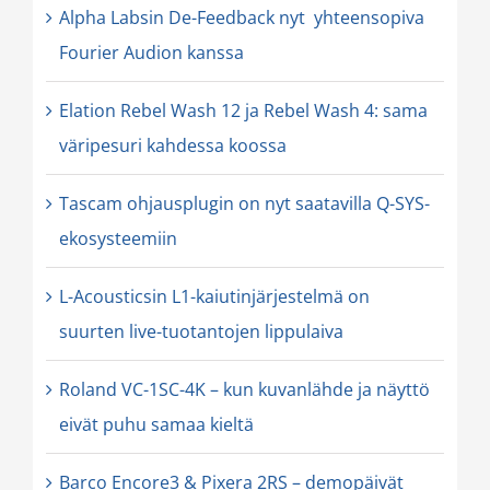
Alpha Labsin De-Feedback nyt yhteensopiva
Fourier Audion kanssa
Elation Rebel Wash 12 ja Rebel Wash 4: sama
väripesuri kahdessa koossa
Tascam ohjausplugin on nyt saatavilla Q-SYS-
ekosysteemiin
L-Acousticsin L1-kaiutinjärjestelmä on
suurten live-tuotantojen lippulaiva
Roland VC-1SC-4K – kun kuvanlähde ja näyttö
eivät puhu samaa kieltä
Barco Encore3 & Pixera 2RS – demopäivät