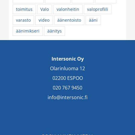
toimitus
Valo
valonheitin
valoprofiili
varasto
video
äänentoisto
ääni
äänimikseri
äänitys
Intersonic Oy
Olarinluoma 12
02200 ESPOO
020 767 9450
info@intersonic.fi