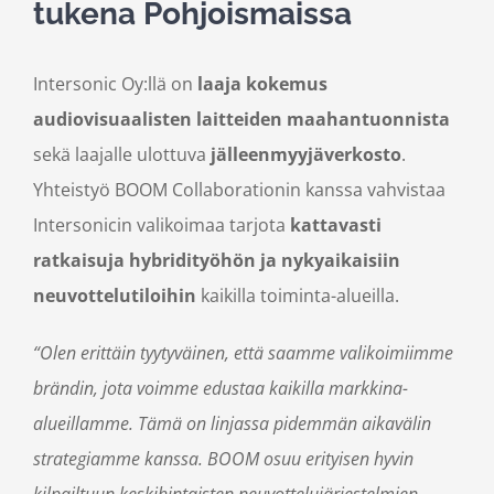
tukena Pohjoismaissa
Intersonic Oy:llä on
laaja kokemus
audiovisuaalisten laitteiden maahantuonnista
sekä laajalle ulottuva
jälleenmyyjäverkosto
.
Yhteistyö BOOM Collaborationin kanssa vahvistaa
Intersonicin valikoimaa tarjota
kattavasti
ratkaisuja hybridityöhön ja nykyaikaisiin
neuvottelutiloihin
kaikilla toiminta-alueilla.
“Olen erittäin tyytyväinen, että saamme valikoimiimme
brändin, jota voimme edustaa kaikilla markkina-
alueillamme. Tämä on linjassa pidemmän aikavälin
strategiamme kanssa. BOOM osuu erityisen hyvin
kilpailtuun keskihintaisten neuvottelujärjestelmien