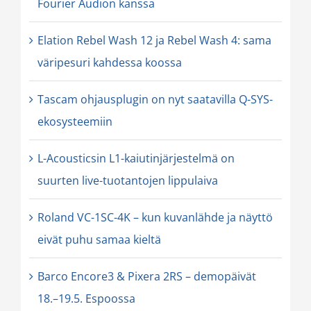
Fourier Audion kanssa
Elation Rebel Wash 12 ja Rebel Wash 4: sama
väripesuri kahdessa koossa
Tascam ohjausplugin on nyt saatavilla Q-SYS-
ekosysteemiin
L-Acousticsin L1-kaiutinjärjestelmä on
suurten live-tuotantojen lippulaiva
Roland VC-1SC-4K – kun kuvanlähde ja näyttö
eivät puhu samaa kieltä
Barco Encore3 & Pixera 2RS – demopäivät
18.–19.5. Espoossa