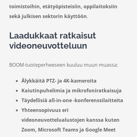
toimistoihin, etätyöpisteisiin, oppilaitoksiin
sekä julkisen sektorin käyttöön
.
Laadukkaat ratkaisut
videoneuvotteluun
BOOM-tuoteperheeseen kuuluu muun muassa:
Älykkäitä PTZ- ja 4K-kameroita
Kaiutinpuhelimia ja mikrofoniratkaisuja
Täydellisiä all-in-one -konferenssilaitteita
Yhteensopivuus eri
videoneuvottelualustojen kanssa kuten
Zoom, Microsoft Teams ja Google Meet