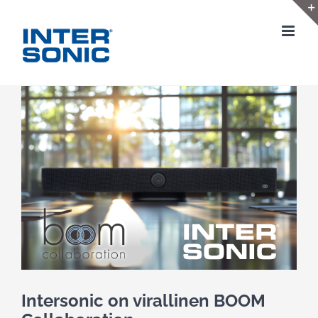
Skip
to
content
View
Larger
Image
Intersonic on virallinen BOOM