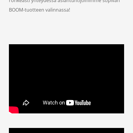
rohkeasti yhteydessä asiantuntijoihimme sopivan
BOOM-tuotteen valinnassa!