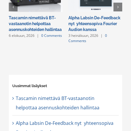
Tascamin nimettävä BT-
Alpha Labsin De-Feedback
E
vastaanotin helpottaa
nyt yhteensopiva Fourier
R
asennuskohteiden hallintaa
Audion kanssa
v
6 elokuun, 2026
|
0 Comments
3 heinäkuun, 2026
|
0
2
Comments
C
Uusimmat lisäykset
Tascamin nimettävä BT-vastaanotin
helpottaa asennuskohteiden hallintaa
Alpha Labsin De-Feedback nyt yhteensopiva