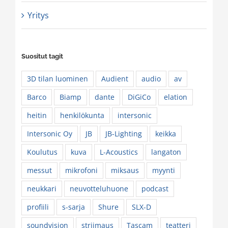
Yritys
Suositut tagit
3D tilan luominen
Audient
audio
av
Barco
Biamp
dante
DiGiCo
elation
heitin
henkilökunta
intersonic
Intersonic Oy
JB
JB-Lighting
keikka
Koulutus
kuva
L-Acoustics
langaton
messut
mikrofoni
miksaus
myynti
neukkari
neuvotteluhuone
podcast
profiili
s-sarja
Shure
SLX-D
soundvision
striimaus
Tascam
teatteri