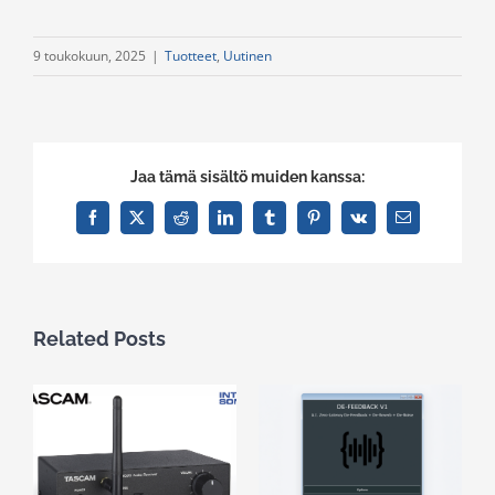
9 toukokuun, 2025
|
Tuotteet
,
Uutinen
Jaa tämä sisältö muiden kanssa:
Facebook
X
Reddit
LinkedIn
Tumblr
Pinterest
Vk
Email
Related Posts