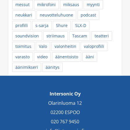
messut
mikrofoni
miksaus
myynti
neukkari
neuvotteluhuone
podcast
profiili
s-sarja
Shure
SLX-D
soundvision
striimaus
Tascam
teatteri
toimitus
Valo
valonheitin
valoprofiili
varasto
video
äänentoisto
ääni
äänimikseri
äänitys
Intersonic Oy
Olarinluoma 12
02200 ESPOO
020 767 9450