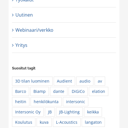
Uutinen
Webinaari/verkko
Yritys
Suositut tagit
3D tilan luominen
Audient
audio
av
Barco
Biamp
dante
DiGiCo
elation
heitin
henkilökunta
intersonic
Intersonic Oy
JB
JB-Lighting
keikka
Koulutus
kuva
L-Acoustics
langaton