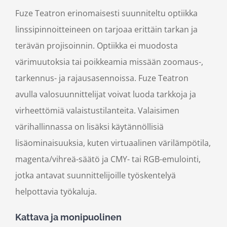
Fuze Teatron erinomaisesti suunniteltu optiikka
linssipinnoitteineen on tarjoaa erittäin tarkan ja
terävän projisoinnin. Optiikka ei muodosta
värimuutoksia tai poikkeamia missään zoomaus-,
tarkennus- ja rajausasennoissa. Fuze Teatron
avulla valosuunnittelijat voivat luoda tarkkoja ja
virheettömiä valaistustilanteita. Valaisimen
värihallinnassa on lisäksi käytännöllisiä
lisäominaisuuksia, kuten virtuaalinen värilämpötila,
magenta/vihreä-säätö ja CMY- tai RGB-emulointi,
jotka antavat suunnittelijoille työskentelyä
helpottavia työkaluja.
Kattava ja monipuolinen