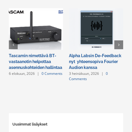
Tascamin nimettävä BT-
Alpha Labsin De-Feedback
E
vastaanotin helpottaa
nyt yhteensopiva Fourier
R
asennuskohteiden hallintaa
Audion kanssa
v
6 elokuun, 2026
|
0 Comments
3 heinäkuun, 2026
|
0
2
Comments
C
Uusimmat lisäykset