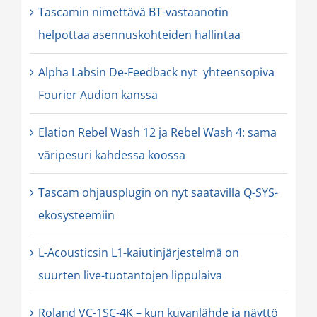
Tascamin nimettävä BT-vastaanotin
helpottaa asennuskohteiden hallintaa
Alpha Labsin De-Feedback nyt yhteensopiva
Fourier Audion kanssa
Elation Rebel Wash 12 ja Rebel Wash 4: sama
väripesuri kahdessa koossa
Tascam ohjausplugin on nyt saatavilla Q-SYS-
ekosysteemiin
L-Acousticsin L1-kaiutinjärjestelmä on
suurten live-tuotantojen lippulaiva
Roland VC-1SC-4K – kun kuvanlähde ja näyttö