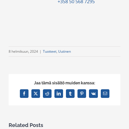
+358 50 568 7295
8 helmikuun, 2024
|
Tuotteet
,
Uutinen
Jaa tämä sisältö muiden kanssa:
Facebook
X
Reddit
LinkedIn
Tumblr
Pinterest
Vk
Email
Related Posts