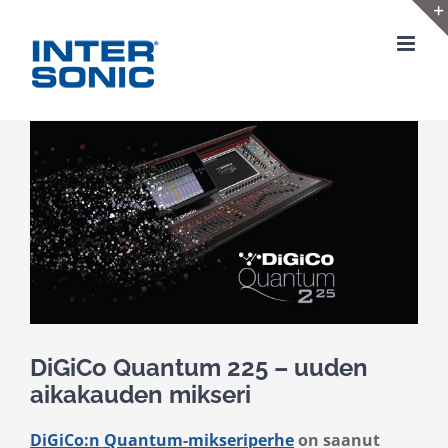
Skip
to
content
View
Larger
Image
DiGiCo Quantum 225 – uuden
aikakauden mikseri
DiGiCo:n
Quantum-mikseriperhe
on saanut