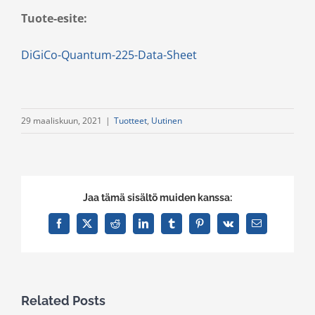
Tuote-esite:
DiGiCo-Quantum-225-Data-Sheet
29 maaliskuun, 2021
|
Tuotteet
,
Uutinen
Jaa tämä sisältö muiden kanssa:
Facebook
X
Reddit
LinkedIn
Tumblr
Pinterest
Vk
Email
Related Posts