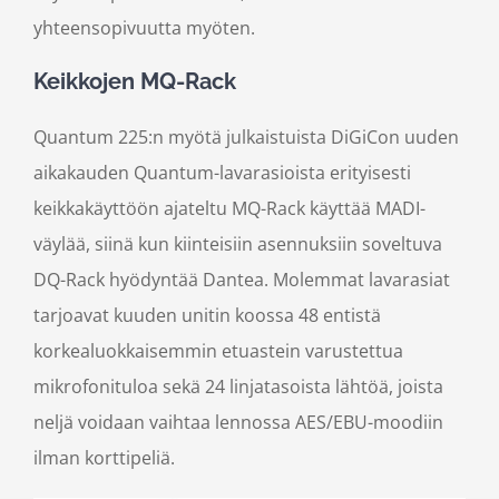
yhteensopivuutta myöten.
Keikkojen MQ-Rack
Quantum 225:n myötä julkaistuista DiGiCon uuden
aikakauden Quantum-lavarasioista erityisesti
keikkakäyttöön ajateltu MQ-Rack käyttää MADI-
väylää, siinä kun kiinteisiin asennuksiin soveltuva
DQ-Rack hyödyntää Dantea. Molemmat lavarasiat
tarjoavat kuuden unitin koossa 48 entistä
korkealuokkaisemmin etuastein varustettua
mikrofonituloa sekä 24 linjatasoista lähtöä, joista
neljä voidaan vaihtaa lennossa AES/EBU-moodiin
ilman korttipeliä.