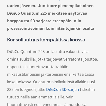
uuden jäsenen. Uunituore pienempikokoinen
DiGiCo Quantum 225 merkitsee näyttävää
harppausta SD sarjasta eteenpäin, niin
prosessointivoiman kuin liitäntöjenkin osalta.
Konsoliuutuus kompaktissa koossa
DiGiCo Quantum 225 on lastattu vakuuttavilla
ominaisuuksilla, jotka tarjoavat verratonta joustoa,
nopeutta ja luotettavuutta kaikkiin
miksaustilanteisiin ja -tarpeisiin ensi kertaa tässä
kokoluokassa. Quantum-nimikylttinsä allakin uusi
225 on looginen jatke
DiGiCon SD-sarjan
tiskeihin
tutustuneille ääniammattilaisille, vain
huomattavasti edistyneemmässä muodossa.