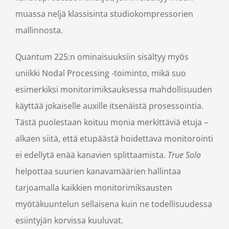
muassa neljä klassisinta studiokompressorien
mallinnosta.
Quantum 225:n ominaisuuksiin sisältyy myös
uniikki Nodal Processing -toiminto, mikä suo
esimerkiksi monitorimiksauksessa mahdollisuuden
käyttää jokaiselle auxille itsenäistä prosessointia.
Tästä puolestaan koituu monia merkittäviä etuja –
alkaen siitä, että etupäästä hoidettava monitorointi
ei edellytä enää kanavien splittaamista.
True Solo
helpottaa suurien kanavamäärien hallintaa
tarjoamalla kaikkien monitorimiksausten
myötäkuuntelun sellaisena kuin ne todellisuudessa
esiintyjän korvissa kuuluvat.