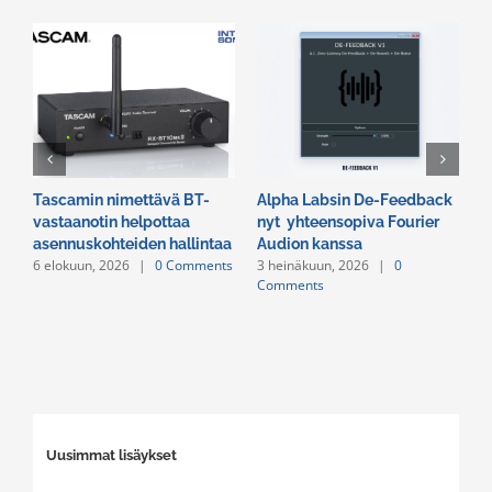
Tascamin nimettävä BT-
Alpha Labsin De-Feedback
E
vastaanotin helpottaa
nyt yhteensopiva Fourier
R
asennuskohteiden hallintaa
Audion kanssa
v
6 elokuun, 2026
|
0 Comments
3 heinäkuun, 2026
|
0
2
Comments
C
Uusimmat lisäykset