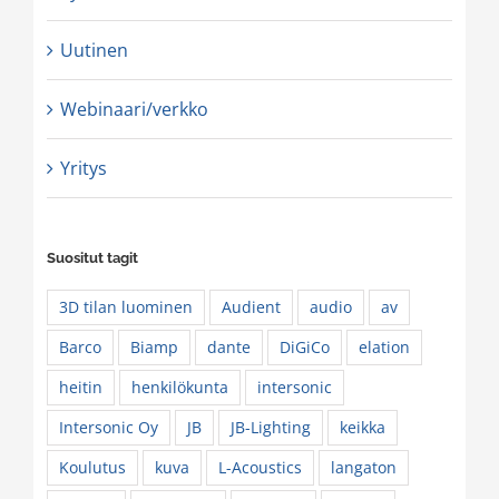
Uutinen
Webinaari/verkko
Yritys
Suositut tagit
3D tilan luominen
Audient
audio
av
Barco
Biamp
dante
DiGiCo
elation
heitin
henkilökunta
intersonic
Intersonic Oy
JB
JB-Lighting
keikka
Koulutus
kuva
L-Acoustics
langaton