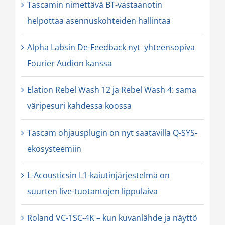
Tascamin nimettävä BT-vastaanotin
helpottaa asennuskohteiden hallintaa
Alpha Labsin De-Feedback nyt yhteensopiva
Fourier Audion kanssa
Elation Rebel Wash 12 ja Rebel Wash 4: sama
väripesuri kahdessa koossa
Tascam ohjausplugin on nyt saatavilla Q-SYS-
ekosysteemiin
L-Acousticsin L1-kaiutinjärjestelmä on
suurten live-tuotantojen lippulaiva
Roland VC-1SC-4K – kun kuvanlähde ja näyttö