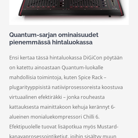
Quantum-sarjan ominaisuudet
pienemmässä hintaluokassa
Ensi kertaa tässä hintaluokassa DiGiCon pöytään
on katettu ainoastaan Quantum-luokalle
mahdollisia toimintoja, kuten Spice Rack –
plugarityyppisistä natiiviprosessoreista koostuva
virtuaalinen efektiräkki – jonka rouheasta
kattauksesta mainittakoon kehuja kerännyt 6-
alueinen monialuekompressori Chilli 6.
Efektipuolelle tuovat lisäpotkua myös Mustard-
kanavaprosessointiketjut, joihin sisältyy muun