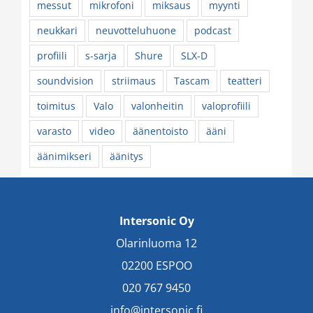
messut
mikrofoni
miksaus
myynti
neukkari
neuvotteluhuone
podcast
profiili
s-sarja
Shure
SLX-D
soundvision
striimaus
Tascam
teatteri
toimitus
Valo
valonheitin
valoprofiili
varasto
video
äänentoisto
ääni
äänimikseri
äänitys
Intersonic Oy
Olarinluoma 12
02200 ESPOO
020 767 9450
info@intersonic.fi