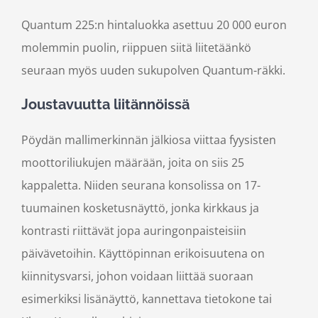
Quantum 225:n hintaluokka asettuu 20 000 euron
molemmin puolin, riippuen siitä liitetäänkö
seuraan myös uuden sukupolven Quantum-räkki.
Joustavuutta liitännöissä
Pöydän mallimerkinnän jälkiosa viittaa fyysisten
moottoriliukujen määrään, joita on siis 25
kappaletta. Niiden seurana konsolissa on 17-
tuumainen kosketusnäyttö, jonka kirkkaus ja
kontrasti riittävät jopa auringonpaisteisiin
päivävetoihin. Käyttöpinnan erikoisuutena on
kiinnitysvarsi, johon voidaan liittää suoraan
esimerkiksi lisänäyttö, kannettava tietokone tai