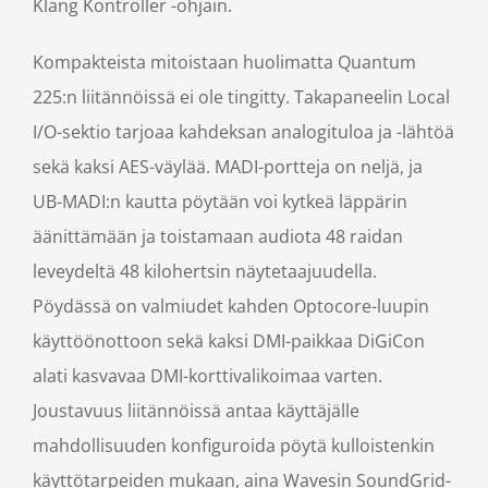
Klang Kontroller -ohjain.
Kompakteista mitoistaan huolimatta Quantum
225:n liitännöissä ei ole tingitty. Takapaneelin Local
I/O-sektio tarjoaa kahdeksan analogituloa ja -lähtöä
sekä kaksi AES-väylää. MADI-portteja on neljä, ja
UB-MADI:n kautta pöytään voi kytkeä läppärin
äänittämään ja toistamaan audiota 48 raidan
leveydeltä 48 kilohertsin näytetaajuudella.
Pöydässä on valmiudet kahden Optocore-luupin
käyttöönottoon sekä kaksi DMI-paikkaa DiGiCon
alati kasvavaa DMI-korttivalikoimaa varten.
Joustavuus liitännöissä antaa käyttäjälle
mahdollisuuden konfiguroida pöytä kulloistenkin
käyttötarpeiden mukaan, aina Wavesin SoundGrid-