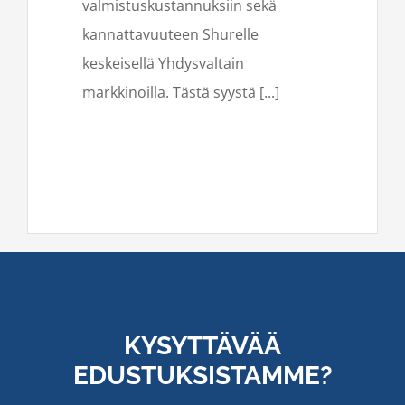
valmistuskustannuksiin sekä
kannattavuuteen Shurelle
keskeisellä Yhdysvaltain
markkinoilla. Tästä syystä [...]
KYSYTTÄVÄÄ
EDUSTUKSISTAMME?