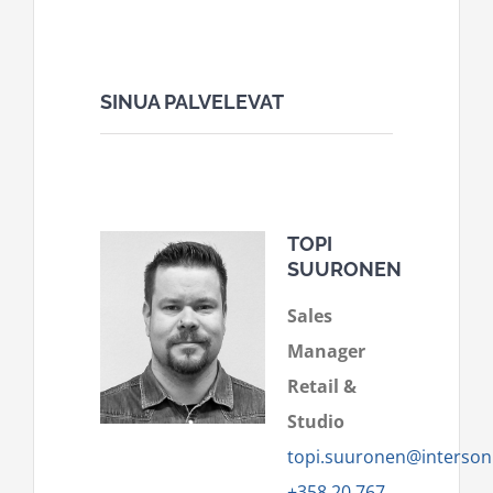
SINUA PALVELEVAT
TOPI
SUURONEN
Sales
Manager
Retail &
Studio
topi.suuronen@intersoni
+358 20 767