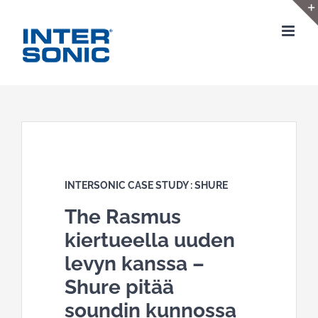
Skip
to
content
INTERSONIC CASE STUDY : SHURE
The Rasmus
kiertueella
uuden
levyn
kanssa
–
Shure
pitää
soundin
kunnossa