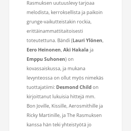
Rasmuksen uutuuslevy tarjoaa
melodista, kerroksellista ja paikoin
grunge-vaikutteistakin rockia,
erittäinammattitaitoisesti
toteutettuna. Bändi (
Lauri Ylönen
,
Eero Heinonen
,
Aki Hakala
ja
Emppu Suhonen
) on
kovassaiskussa, ja mukana
levynteossa on ollut myös nimekäs
tuottajatiimi:
Desmond Child
on
kirjoittanut lukuisia hittejä mm.
Bon Joville, Kissille, Aerosmithille ja
Ricky Martinille, ja The Rasmuksen
kanssa hän teki yhteistyötä jo