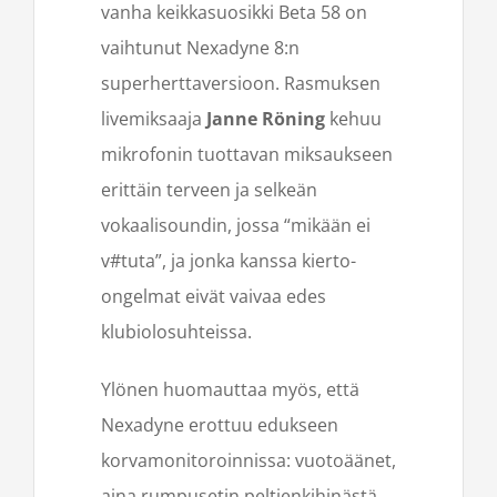
vanha keikkasuosikki Beta 58 on
vaihtunut Nexadyne 8:n
superherttaversioon. Rasmuksen
livemiksaaja
Janne Röning
kehuu
mikrofonin tuottavan miksaukseen
erittäin terveen ja selkeän
vokaalisoundin, jossa “mikään ei
v#tuta”, ja jonka kanssa kierto-
ongelmat eivät vaivaa edes
klubiolosuhteissa.
Ylönen huomauttaa myös, että
Nexadyne erottuu edukseen
korvamonitoroinnissa: vuotoäänet,
aina rumpusetin peltienkihinästä