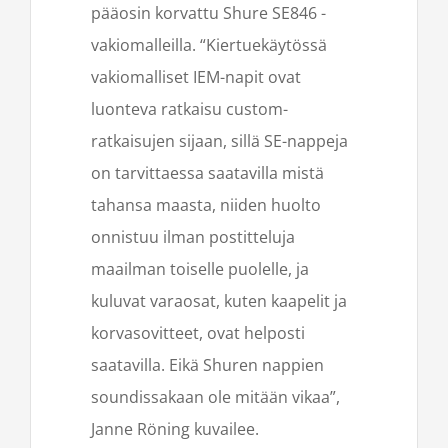
pääosin korvattu Shure SE846 -
vakiomalleilla.
“Kiertuekäytössä
vakiomalliset IEM-napit ovat
luonteva ratkaisu custom-
ratkaisujen sijaan, sillä SE-nappeja
on tarvittaessa saatavilla mistä
tahansa maasta, niiden huolto
onnistuu ilman postitteluja
maailman toiselle puolelle, ja
kuluvat varaosat, kuten kaapelit ja
korvasovitteet, ovat helposti
saatavilla. Eikä Shuren nappien
soundissakaan ole mitään vikaa”,
Janne Röning kuvailee.