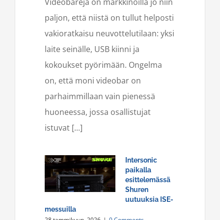
Videobareja on markkinoilla jo niin
paljon, että niistä on tullut helposti
vakioratkaisu neuvottelutilaan: yksi
laite seinälle, USB kiinni ja
kokoukset pyörimään. Ongelma
on, että moni videobar on
parhaimmillaan vain pienessä
huoneessa, jossa osallistujat
istuvat [...]
Intersonic
paikalla
esittelemässä
Shuren
uutuuksia ISE-
messuilla
28 tammikuun, 2026
|
0 Comments