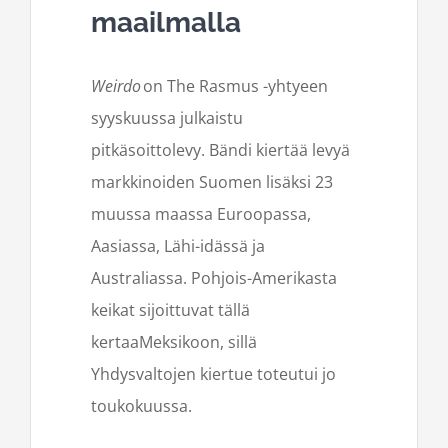
maailmalla
Weirdo
on The Rasmus -yhtyeen
syyskuussa julkaistu
pitkäsoittolevy. Bändi kiertää levyä
markkinoiden Suomen lisäksi 23
muussa maassa Euroopassa,
Aasiassa, Lähi-idässä ja
Australiassa. Pohjois-Amerikasta
keikat sijoittuvat tällä
kertaaMeksikoon, sillä
Yhdysvaltojen kiertue toteutui jo
toukokuussa.