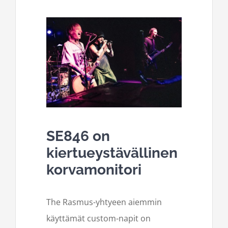
SE846 on
kiertueystävällinen
korvamonitori
The Rasmus-yhtyeen aiemmin
käyttämät custom-napit on