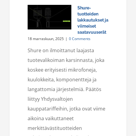
Shure-
tuotteiden
lakkautukset ja
viimeiset
saatavuuserät
18 marraskuun, 2025
|
0 Comments
Shure on ilmoittanut laajasta
tuotevalikoiman karsinnasta, joka
koskee erityisesti mikrofoneja,
kuulokkeita, komponentteja ja
langattomia järjestelmiä. Päätös
liittyy Yhdysvaltojen
kauppatariffeihin, jotka ovat viime
aikoina vaikuttaneet
merkittävästituotteiden