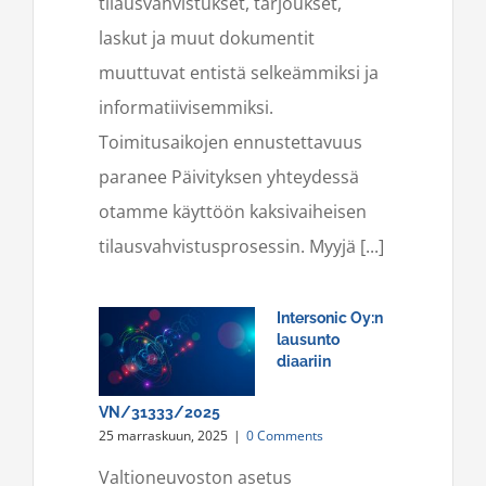
tilausvahvistukset, tarjoukset,
laskut ja muut dokumentit
muuttuvat entistä selkeämmiksi ja
informatiivisemmiksi.
Toimitusaikojen ennustettavuus
paranee Päivityksen yhteydessä
otamme käyttöön kaksivaiheisen
tilausvahvistusprosessin. Myyjä [...]
Intersonic Oy:n
lausunto
diaariin
VN/31333/2025
25 marraskuun, 2025
|
0 Comments
Valtioneuvoston asetus