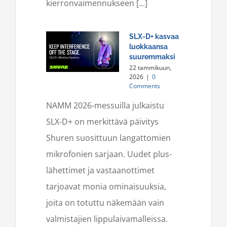
kierronvaimennukseen [...]
SLX-D+ kasvaa
luokkaansa
suuremmaksi
22 tammikuun,
2026
|
0
Comments
NAMM 2026-messuilla julkaistu
SLX-D+ on merkittävä päivitys
Shuren suosittuun langattomien
mikrofonien sarjaan. Uudet plus-
lähettimet ja vastaanottimet
tarjoavat monia ominaisuuksia,
joita on totuttu näkemään vain
valmistajien lippulaivamalleissa.