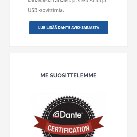
kanavaisia ratkaisuja, sekä AES3 ja
USB -sovittimia.
LUE LISÄÄ DANTE AVIO-SARJASTA
ME SUOSITTELEMME