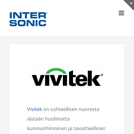
Skip
to
content
Vivitek
on suhteellisen nuoresta
iästään huolimatta
kunnianhimoinen ja tavoitteellinen